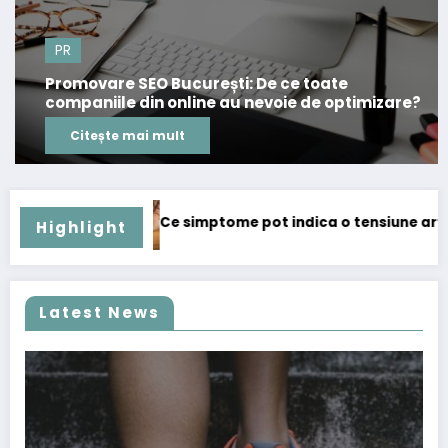
PR
Promovare SEO București: De ce toate
companiile din online au nevoie de optimizare?
Citește mai mult
imptome pot indica o tensiune arterială prea mare sau prea
Motoriz
Highlight
Latest News