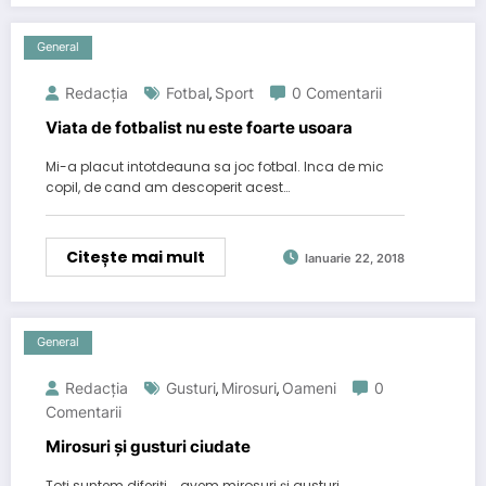
General
Redacția
Fotbal
Sport
0 Comentarii
,
Viata de fotbalist nu este foarte usoara
Mi-a placut intotdeauna sa joc fotbal. Inca de mic
copil, de cand am descoperit acest…
Citește mai mult
Ianuarie 22, 2018
General
Redacția
Gusturi
Mirosuri
Oameni
0
,
,
Comentarii
Mirosuri și gusturi ciudate
Toți suntem diferiți... avem mirosuri și gusturi