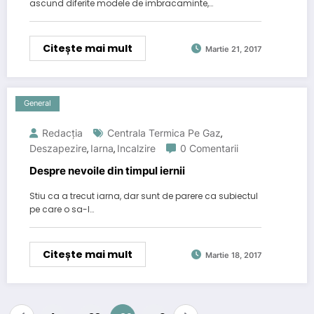
ascund diferite modele de imbracaminte,…
Citește mai mult
Martie 21, 2017
General
Redacția
Centrala Termica Pe Gaz
,
Deszapezire
Iarna
Incalzire
0 Comentarii
,
,
Despre nevoile din timpul iernii
Stiu ca a trecut iarna, dar sunt de parere ca subiectul
pe care o sa-l…
Citește mai mult
Martie 18, 2017