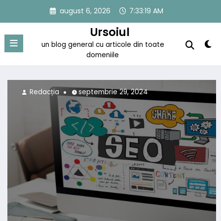
Sari
august 6, 2026
7:33:20 AM
la
conținut
Ursoiul
un blog general cu articole din toate
domeniile
Redacția
septembrie 29, 2024