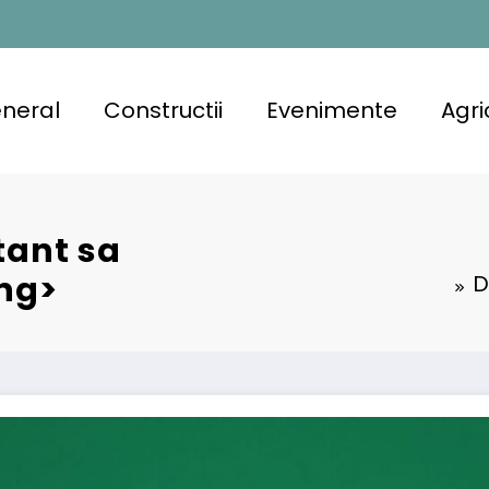
neral
Constructii
Evenimente
Agri
tant sa
ong>
D