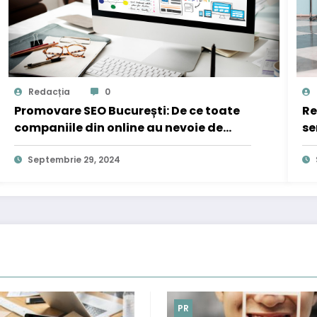
Redacția
0
Promovare SEO București: De ce toate
Re
companiile din online au nevoie de
se
optimizare?
pe
Septembrie 29, 2024
PR