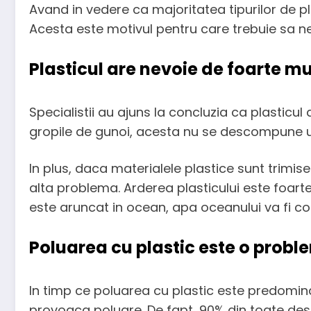
Avand in vedere ca majoritatea tipurilor de pla
Acesta este motivul pentru care trebuie sa ne
​Plasticul are nevoie de foarte 
Specialistii au ajuns la concluzia ca plastic
gropile de gunoi, acesta nu se descompune uso
In plus, daca materialele plastice sunt trimis
alta problema. Arderea plasticului este foarte
este aruncat in ocean, apa oceanului va fi c
​Poluarea cu plastic este o prob
In timp ce poluarea cu plastic este predomina
provoaca poluare. De fapt, 90% din toate dese