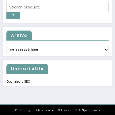
Arhivă
Arhivă
link-uri utile
Optimizare SEO
Parte din grupul
Advertoriale SEO
. | Propulsată de
SpiceThemes