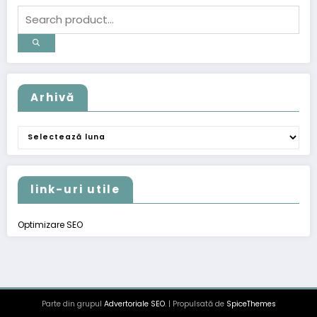
Arhivă
Arhivă
link-uri utile
Optimizare SEO
Parte din grupul
Advertoriale SEO
. | Propulsată de
SpiceThemes