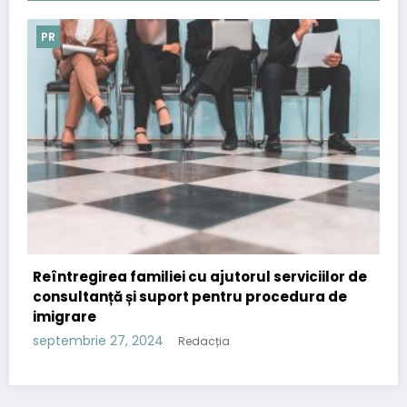
PR
iliei cu ajutorul serviciilor de
Importanța comunic
 suport pentru procedura de
strategia de conten
septembrie 12, 2024
R
024
Redacția