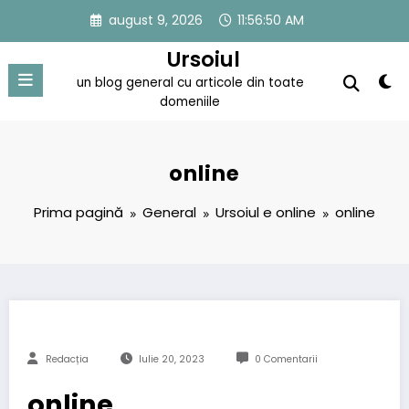
Sari
august 9, 2026
11:56:50 AM
la
conținut
Ursoiul
un blog general cu articole din toate
domeniile
online
Prima pagină
General
Ursoiul e online
online
Redacția
Iulie 20, 2023
0 Comentarii
online