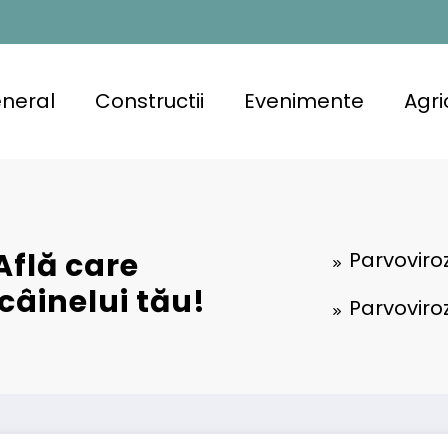
neral
Constructii
Evenimente
Agri
Află care
Parvoviro
câinelui tău!
Parvoviro