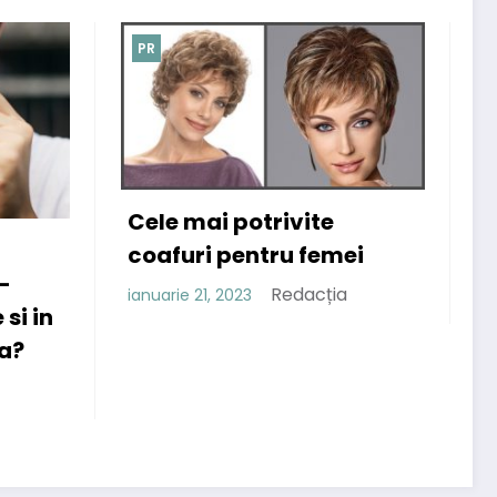
PR
ivite
u femei
Afla ce beneficii au
cremele pentru psoriazis
edacția
care contin uree!
Redacția
noiembrie 29, 2022