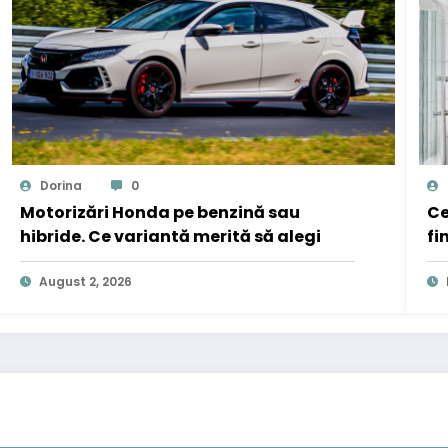
Dorina
0
Motorizări Honda pe benzină sau
Ce
hibride. Ce variantă merită să alegi
fi
August 2, 2026