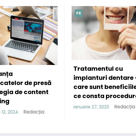
PR
PR
Cele mai potr
ratamentul cu
coafuri pentr
mplanturi dentare –
R
ianuarie 21, 2023
are sunt beneficiile si in
e consta procedura?
Redacția
nuarie 27, 2023