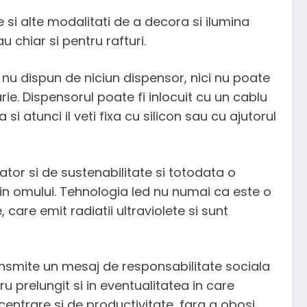
ie si alte modalitati de a decora si ilumina
u chiar si pentru rafturi.
 nu dispun de niciun dispensor, nici nu poate
arie. Dispensorul poate fi inlocuit cu un cablu
i atunci il veti fixa cu silicon sau cu ajutorul
rator si de sustenabilitate si totodata o
in omului. Tehnologia led nu numai ca este o
 care emit radiatii ultraviolete si sunt
ransmite un mesaj de responsabilitate sociala
u prelungit si in eventualitatea in care
centrare si de productivitate, fara a obosi