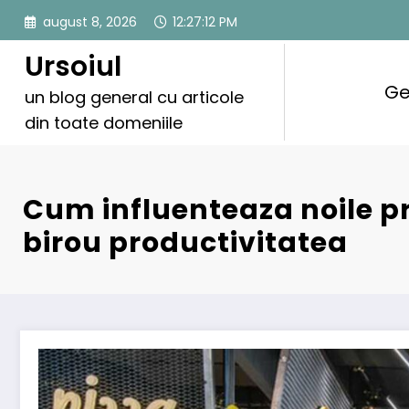
Sari
august 8, 2026
12:27:14 PM
la
conținut
Ursoiul
Ge
un blog general cu articole
din toate domeniile
Cum influenteaza noile pr
birou productivitatea