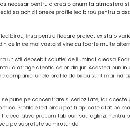
as necesar pentru a crea o anumita atmosfera si 
decid sa achizitioneze profile led birou pentru a a
 led birou, insa pentru fiecare proiect exista o var
din ce in ce mai vasta si vine cu foarte multe alter
ra un stil deosebit solutiei de iluminat aleasa. Fo
entru a atrage atentia celor din jur. Acestea pun i
e companie, unele profile de birou sunt mai indrazn
 se pune pe concentrare si seriozitate, iar aceste p
nomice. Profilele led birou pot fi aplicate atat pe 
rti decorative precum tablouri sau oglinzi. Pentru 
r sau pe suprafete semirotunde.