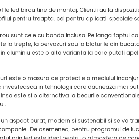
le led birou tine de montaj. Clientii au la dispozit
ilul pentru treapta, cel pentru aplicatii speciale sa
irou sunt cele cu banda inclusa. Pe langa faptul ca
te la trepte, la pervazuri sau la blaturile din bucat
 aluminiu este o alta varianta la care puteti apela s
birouri este o masura de protectie a mediului inconju
a investeasca in tehnologii care dauneaza mai put
insa este si o alternativa la becurile conventionale,
ui.
ne un aspect curat, modern si sustenabil si se va t
ii companiei. De asemenea, pentru programul de lucr
atul prin led este ideal pentru o atmosfera de con