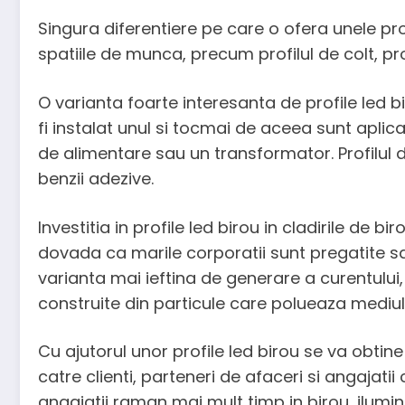
Singura diferentiere pe care o ofera unele profi
spatiile de munca, precum profilul de colt, prof
O varianta foarte interesanta de profile led b
fi instalat unul si tocmai de aceea sunt aplica
de alimentare sau un transformator. Profilul din
benzii adezive.
Investitia in profile led birou in cladirile de 
dovada ca marile corporatii sunt pregatite s
varianta mai ieftina de generare a curentului, 
construite din particule care polueaza mediul
Cu ajutorul unor profile led birou se va obti
catre clienti, parteneri de afaceri si angajat
angajatii raman mai mult timp in birou, ilumin