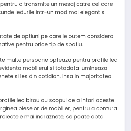
pentru a transmite un mesaj catre cei care
scunde ledurile intr-un mod mai elegant si
ietate de optiuni pe care le putem considera.
native pentru orice tip de spatiu.
arte multe persoane opteaza pentru profile led
n evidenta mobilierul si totodata lumineaza
ete si ies din cotidian, insa in majoritatea
rofile led birou au scopul de a intari aceste
marginea pieselor de mobilier, pentru a contura
proiectele mai indraznete, se poate opta