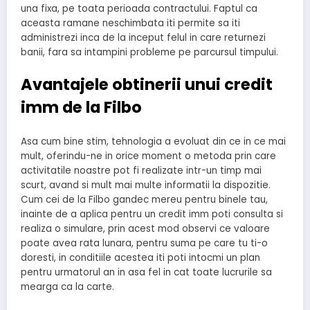
una fixa, pe toata perioada contractului. Faptul ca
aceasta ramane neschimbata iti permite sa iti
administrezi inca de la inceput felul in care returnezi
banii, fara sa intampini probleme pe parcursul timpului.
Avantajele obtinerii unui credit
imm de la Filbo
Asa cum bine stim, tehnologia a evoluat din ce in ce mai
mult, oferindu-ne in orice moment o metoda prin care
activitatile noastre pot fi realizate intr-un timp mai
scurt, avand si mult mai multe informatii la dispozitie.
Cum cei de la Filbo gandec mereu pentru binele tau,
inainte de a aplica pentru un credit imm poti consulta si
realiza o simulare, prin acest mod observi ce valoare
poate avea rata lunara, pentru suma pe care tu ti-o
doresti, in conditiile acestea iti poti intocmi un plan
pentru urmatorul an in asa fel in cat toate lucrurile sa
mearga ca la carte.