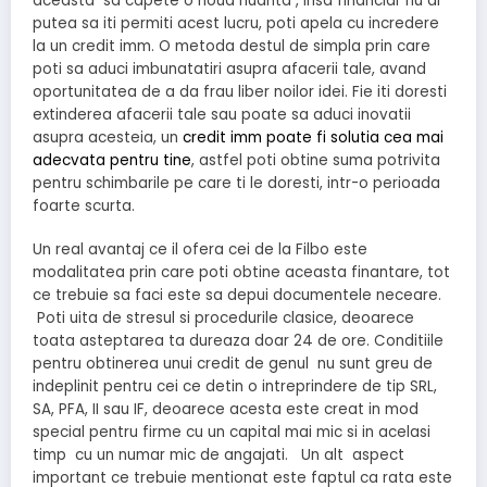
aceasta sa capete o noua nuanta , insa financiar nu ai
putea sa iti permiti acest lucru, poti apela cu incredere
la un credit imm. O metoda destul de simpla prin care
poti sa aduci imbunatatiri asupra afacerii tale, avand
oportunitatea de a da frau liber noilor idei. Fie iti doresti
extinderea afacerii tale sau poate sa aduci inovatii
asupra acesteia, un
credit imm poate fi solutia cea mai
adecvata pentru tine
, astfel poti obtine suma potrivita
pentru schimbarile pe care ti le doresti, intr-o perioada
foarte scurta.
Un real avantaj ce il ofera cei de la Filbo este
modalitatea prin care poti obtine aceasta finantare, tot
ce trebuie sa faci este sa depui documentele neceare.
Poti uita de stresul si procedurile clasice, deoarece
toata asteptarea ta dureaza doar 24 de ore. Conditiile
pentru obtinerea unui credit de genul nu sunt greu de
indeplinit pentru cei ce detin o intreprindere de tip SRL,
SA, PFA, II sau IF, deoarece acesta este creat in mod
special pentru firme cu un capital mai mic si in acelasi
timp cu un numar mic de angajati. Un alt aspect
important ce trebuie mentionat este faptul ca rata este