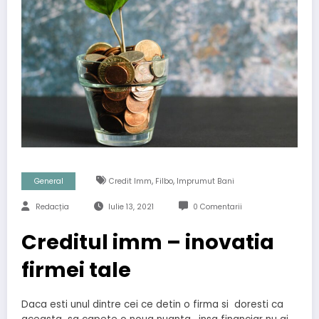
,
,
General
Credit Imm
Filbo
Imprumut Bani
Redacția
Iulie 13, 2021
0 Comentarii
Creditul imm – inovatia
firmei tale
Daca esti unul dintre cei ce detin o firma si doresti ca