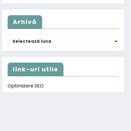
Arhivă
Arhivă
link-uri utile
Optimizare SEO