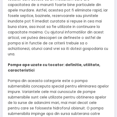
capacitatea de a marunti foarte bine particulele din
apele murdare. Astfel, acestea pot fi eliminate rapid, iar
fosele septice, bazinele, rezervoarele sau pivnitele
inundate pot fi imediat curatate si repuse in cea mai
buna stare, asa incat sa fie utilizate in continuare la
capacitate maxima. Cu ajutorul informatiilor din acest
articol, vei putea descoperi ce defineste o astfel de
pompa si in functie de ce criterii trebuie sa o
achizitionezi, atunci cand vrei sa iti dotezi gospodaria cu
una.
Pompe ape uzate cu tocator: definitie, utilitate,
caracteristici
Pompa din aceasta categorie este o pompa
submersibila conceputa special pentru eliminarea apelor
impure. Variantele cele mai cunoscute de pompe
submersibile sunt cele utilizate pentru obtinerea apelor
de la surse de adancimi mari, mai mari decat cele
pentru care se foloseste hidroforul obisnuit. O pompa
submersibila impinge apa din sursa subterana catre