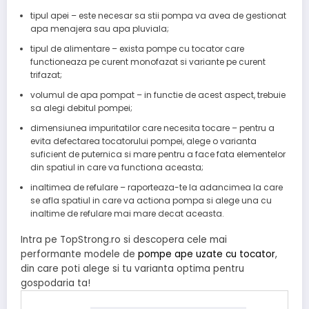
tipul apei – este necesar sa stii pompa va avea de gestionat
apa menajera sau apa pluviala;
tipul de alimentare – exista pompe cu tocator care
functioneaza pe curent monofazat si variante pe curent
trifazat;
volumul de apa pompat – in functie de acest aspect, trebuie
sa alegi debitul pompei;
dimensiunea impuritatilor care necesita tocare – pentru a
evita defectarea tocatorului pompei, alege o varianta
suficient de puternica si mare pentru a face fata elementelor
din spatiul in care va functiona aceasta;
inaltimea de refulare – raporteaza-te la adancimea la care
se afla spatiul in care va actiona pompa si alege una cu
inaltime de refulare mai mare decat aceasta.
Intra pe TopStrong.ro si descopera cele mai
performante modele de
pompe ape uzate cu tocator
,
din care poti alege si tu varianta optima pentru
gospodaria ta!