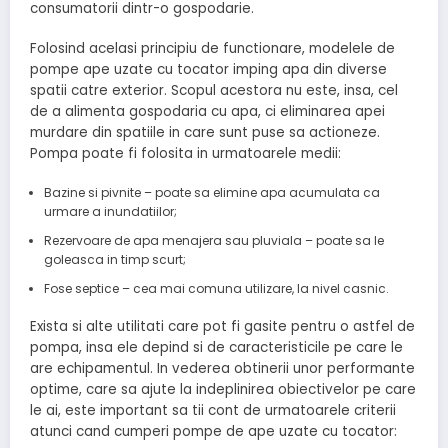
consumatorii dintr-o gospodarie.
Folosind acelasi principiu de functionare, modelele de
pompe ape uzate cu tocator imping apa din diverse
spatii catre exterior. Scopul acestora nu este, insa, cel
de a alimenta gospodaria cu apa, ci eliminarea apei
murdare din spatiile in care sunt puse sa actioneze.
Pompa poate fi folosita in urmatoarele medii:
Bazine si pivnite – poate sa elimine apa acumulata ca
urmare a inundatiilor;
Rezervoare de apa menajera sau pluviala – poate sa le
goleasca in timp scurt;
Fose septice – cea mai comuna utilizare, la nivel casnic.
Exista si alte utilitati care pot fi gasite pentru o astfel de
pompa, insa ele depind si de caracteristicile pe care le
are echipamentul. In vederea obtinerii unor performante
optime, care sa ajute la indeplinirea obiectivelor pe care
le ai, este important sa tii cont de urmatoarele criterii
atunci cand cumperi pompe de ape uzate cu tocator: