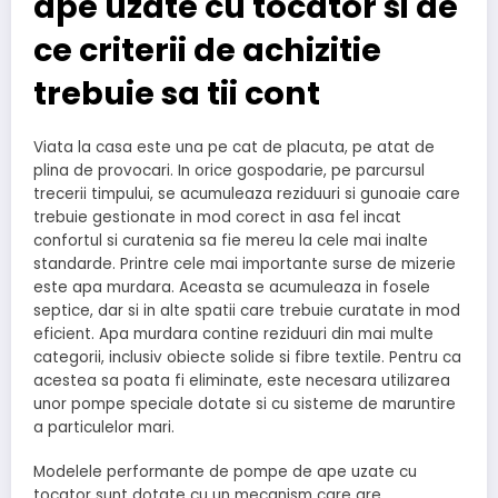
ape uzate cu tocator si de
ce criterii de achizitie
trebuie sa tii cont
Viata la casa este una pe cat de placuta, pe atat de
plina de provocari. In orice gospodarie, pe parcursul
trecerii timpului, se acumuleaza reziduuri si gunoaie care
trebuie gestionate in mod corect in asa fel incat
confortul si curatenia sa fie mereu la cele mai inalte
standarde. Printre cele mai importante surse de mizerie
este apa murdara. Aceasta se acumuleaza in fosele
septice, dar si in alte spatii care trebuie curatate in mod
eficient. Apa murdara contine reziduuri din mai multe
categorii, inclusiv obiecte solide si fibre textile. Pentru ca
acestea sa poata fi eliminate, este necesara utilizarea
unor pompe speciale dotate si cu sisteme de maruntire
a particulelor mari.
Modelele performante de pompe de ape uzate cu
tocator sunt dotate cu un mecanism care are