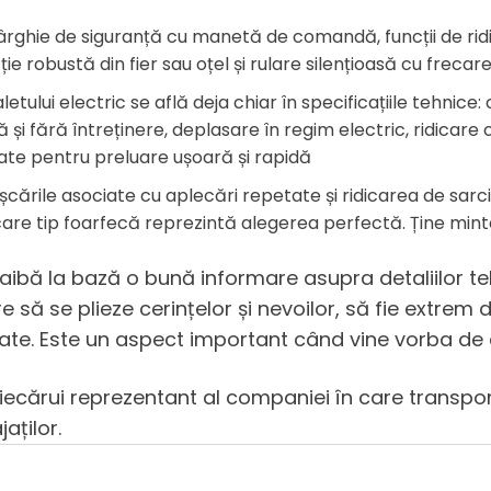
pârghie de siguranță cu manetă de comandă, funcții de ri
cție robustă din fier sau oțel și rulare silențioasă cu freca
etului electric se află deja chiar în specificațiile tehnice
ă și fără întreținere, deplasare în regim electric, ridicar
ctate pentru preluare ușoară și rapidă
cările asociate cu aplecări repetate și ridicarea de sarc
dicare tip foarfecă reprezintă alegerea perfectă. Ține min
ă aibă la bază o bună informare asupra detaliilor teh
ă se plieze cerințelor și nevoilor, să fie extrem de
litate. Este un aspect important când vine vorba de c
 fiecărui reprezentant al companiei în care transpo
aților.