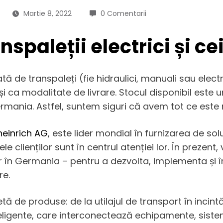
Martie 8, 2022
0 Comentarii
nspaleții electrici și c
tă de transpaleți (fie hidraulici, manuali sau elect
 ca modalitate de livrare. Stocul disponibil este unu
mania. Astfel, suntem siguri că avem tot ce este m
heinrich AG
, este lider mondial în furnizarea de solu
le clienților sunt în centrul atenției lor. În prezent
 în Germania – pentru a dezvolta, implementa și înt
re.
ă de produse: de la utilajul de transport în incint
eligente, care interconectează echipamente, siste