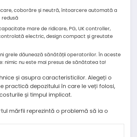
dicare, coborâre și neutră, întoarcere automată a
re redusă
: capacitate mare de ridicare, PG, UK controller,
e controlată electric, design compact și greutate
ini grele dăunează sănătății operatorilor. În aceste
te: nimic nu este mai presus de sănătatea ta!
nice și asupra caracteristicilor. Alegeți o
 practică depozitului în care le veți folosi,
osturile și timpul implicat.
rtul mărfii reprezintă o problemă să ia o