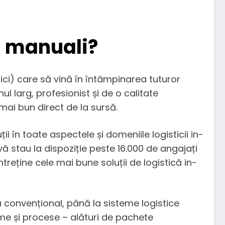
ei manuali?
rici) care să vină în întâmpinarea tuturor
l larg, profesionist și de o calitate
ai bun direct de la sursă.
ții în toate aspectele și domeniile logisticii in-
, vă stau la dispoziție peste 16.000 de angajați
reține cele mai bune soluții de logistică in-
ă convențional, până la sisteme logistice
me și procese – alături de pachete