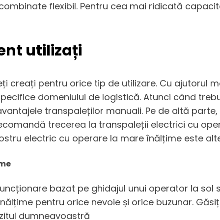
combinate flexibil. Pentru cea mai ridicată capacita
nt utilizați
creați pentru orice tip de utilizare. Cu ajutorul 
ecifice domeniului de logistică. Atunci când trebu
avantajele transpaleților manuali. Pe de altă parte
recomandă trecerea la transpaleții electrici cu ope
nostru electric cu operare la mare înălțime este al
ime
funcționare bazat pe ghidajul unui operator la sol 
înălțime pentru orice nevoie și orice buzunar. Găsiț
ozitul dumneavoastră