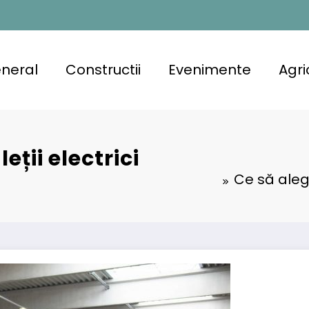
neral
Constructii
Evenimente
Agri
eții electrici
Ce să alegi