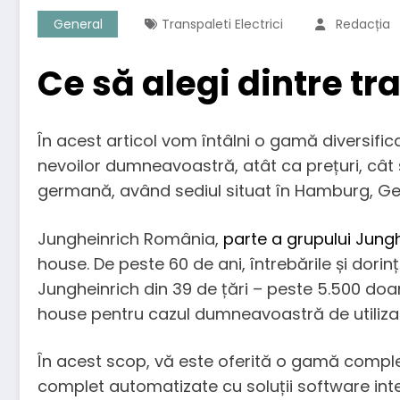
General
Transpaleti Electrici
Redacția
Ce să alegi dintre tra
În acest articol vom întâlni o gamă diversifica
nevoilor dumneavoastră, atât ca prețuri, cât și
germană, având sediul situat în Hamburg, Ger
Jungheinrich România,
parte a grupului Jung
house. De peste 60 de ani, întrebările și dorințe
Jungheinrich din 39 de țări – peste 5.500 doar
house pentru cazul dumneavoastră de utiliza
În acest scop, vă este oferită o gamă complet
complet automatizate cu soluții software int