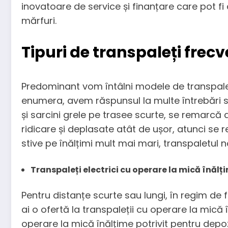
inovatoare de service și finanțare care pot fi 
mărfuri.
Tipuri de transpaleți frecve
Predominant vom întâlni modele de transpaleți 
enumera, avem răspunsul la multe întrebări sp
și sarcini grele pe trasee scurte, se remarcă 
ridicare și deplasate atât de ușor, atunci se 
stive pe înălțimi mult mai mari, transpaletul 
Transpaleți electrici cu operare la mică înălț
Pentru distanțe scurte sau lungi, în regim de 
ai o ofertă la transpaleții cu operare la mică 
operare la mică înălțime potrivit pentru dep