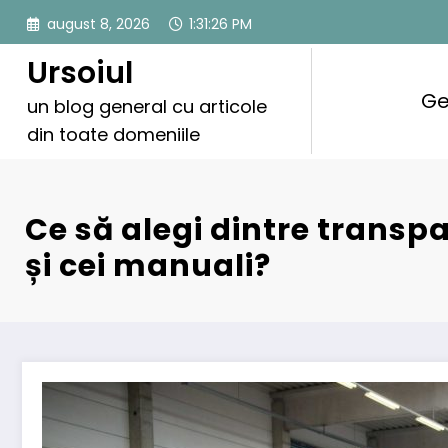
Sari
august 8, 2026
1:31:27 PM
la
conținut
Ursoiul
Ge
un blog general cu articole
din toate domeniile
Ce să alegi dintre transpal
și cei manuali?