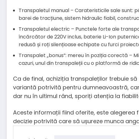
Transpaletul manual – Carateristicile sale sunt: 
barei de tracțiune, sistem hidraulic fiabil, constru
Transpaletul electric – Punctele forte ale transpal
încărcător de 220V inclus, baterie Li-Ion puternic
redusă și roți silențioase echipate cu furci proie
Transpalet „bonus”: mereu în poziția corectă – Miș
cazuri, unul din transpaleții cu o platformă de ri
Ca de final, achiziția transpaleților trebuie s
variantă potrivită pentru dumneavoastră, care s
dar nu în ultimul rând, sporiți atenția la fiabi
Aceste informații fiind oferite, este alegerea
decizie potrivită care să ușureze munca angaj