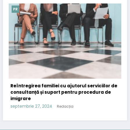
PR
u ajutorul serviciilor de
Importanța comunicatelor 
 pentru procedura de
strategia de content mark
septembrie 12, 2024
Redacția
dacția