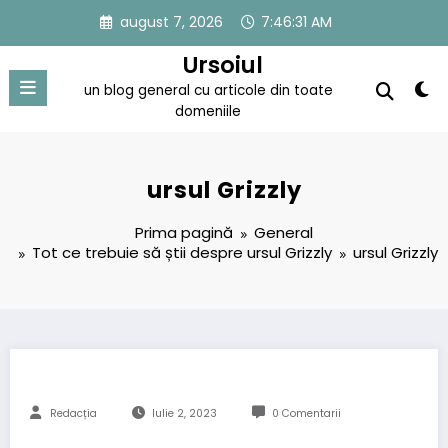
Sari
august 7, 2026
7:46:31 AM
la
conținut
Ursoiul
un blog general cu articole din toate
domeniile
ursul Grizzly
Prima pagină
General
Tot ce trebuie să știi despre ursul Grizzly
ursul Grizzly
Redacția
Iulie 2, 2023
0 Comentarii