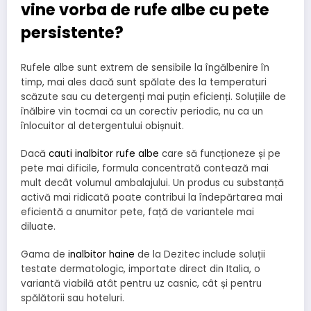
vine vorba de rufe albe cu pete
persistente?
Rufele albe sunt extrem de sensibile la îngălbenire în
timp, mai ales dacă sunt spălate des la temperaturi
scăzute sau cu detergenți mai puțin eficienți. Soluțiile de
înălbire vin tocmai ca un corectiv periodic, nu ca un
înlocuitor al detergentului obișnuit.
Dacă
cauti inalbitor rufe albe
care să funcționeze și pe
pete mai dificile, formula concentrată contează mai
mult decât volumul ambalajului. Un produs cu substanță
activă mai ridicată poate contribui la îndepărtarea mai
eficientă a anumitor pete, față de variantele mai
diluate.
Gama de
inalbitor haine
de la Dezitec include soluții
testate dermatologic, importate direct din Italia, o
variantă viabilă atât pentru uz casnic, cât și pentru
spălătorii sau hoteluri.