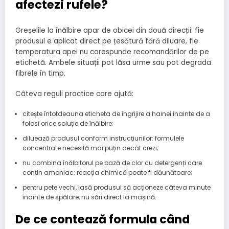
afectezi rufele?
Greșelile la înălbire apar de obicei din două direcții: fie
produsul e aplicat direct pe țesătură fără diluare, fie
temperatura apei nu corespunde recomandărilor de pe
etichetă. Ambele situații pot lăsa urme sau pot degrada
fibrele în timp.
Câteva reguli practice care ajută:
citește întotdeauna eticheta de îngrijire a hainei înainte de a
folosi orice soluție de înălbire;
diluează produsul conform instrucțiunilor: formulele
concentrate necesită mai puțin decât crezi;
nu combina înălbitorul pe bază de clor cu detergenți care
conțin amoniac: reacția chimică poate fi dăunătoare;
pentru pete vechi, lasă produsul să acționeze câteva minute
înainte de spălare, nu sări direct la mașină.
De ce contează formula când