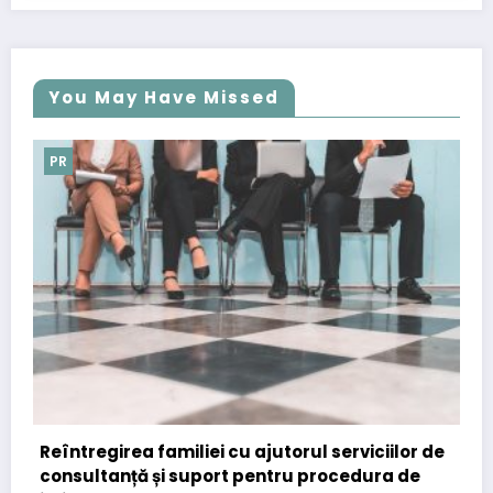
You May Have Missed
PR
cu ajutorul serviciilor de
Importanța comunicatelo
t pentru procedura de