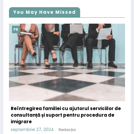
You May Have Missed
PR
liei cu ajutorul serviciilor de
Importanța comunicat
uport pentru procedura de
strategia de content
septembrie 12, 2024
Re
4
Redacția