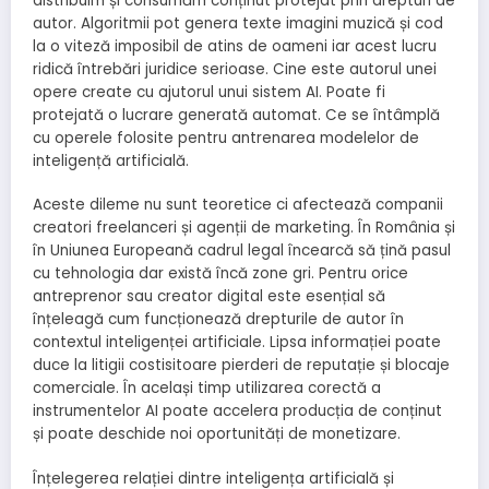
distribuim și consumăm conținut protejat prin drepturi de
autor. Algoritmii pot genera texte imagini muzică și cod
la o viteză imposibil de atins de oameni iar acest lucru
ridică întrebări juridice serioase. Cine este autorul unei
opere create cu ajutorul unui sistem AI. Poate fi
protejată o lucrare generată automat. Ce se întâmplă
cu operele folosite pentru antrenarea modelelor de
inteligență artificială.
Aceste dileme nu sunt teoretice ci afectează companii
creatori freelanceri și agenții de marketing. În România și
în Uniunea Europeană cadrul legal încearcă să țină pasul
cu tehnologia dar există încă zone gri. Pentru orice
antreprenor sau creator digital este esențial să
înțeleagă cum funcționează drepturile de autor în
contextul inteligenței artificiale. Lipsa informației poate
duce la litigii costisitoare pierderi de reputație și blocaje
comerciale. În același timp utilizarea corectă a
instrumentelor AI poate accelera producția de conținut
și poate deschide noi oportunități de monetizare.
Înțelegerea relației dintre inteligența artificială și