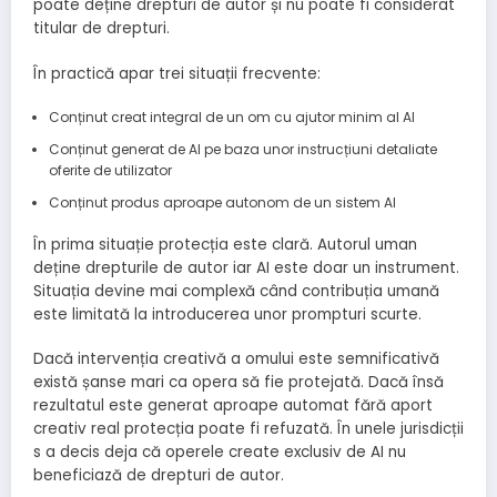
poate deține drepturi de autor și nu poate fi considerat
titular de drepturi.
În practică apar trei situații frecvente:
Conținut creat integral de un om cu ajutor minim al AI
Conținut generat de AI pe baza unor instrucțiuni detaliate
oferite de utilizator
Conținut produs aproape autonom de un sistem AI
În prima situație protecția este clară. Autorul uman
deține drepturile de autor iar AI este doar un instrument.
Situația devine mai complexă când contribuția umană
este limitată la introducerea unor prompturi scurte.
Dacă intervenția creativă a omului este semnificativă
există șanse mari ca opera să fie protejată. Dacă însă
rezultatul este generat aproape automat fără aport
creativ real protecția poate fi refuzată. În unele jurisdicții
s a decis deja că operele create exclusiv de AI nu
beneficiază de drepturi de autor.