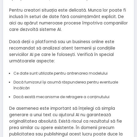
Pentru creatori situația este delicată. Munca lor poate fi
inclusă în seturi de date fără consimțământ explicit. De
aici au apărut numeroase procese împotriva companiilor
care dezvoltă sisteme AI.
Dacă deții o platformă sau un business online este
recomandat să analizezi atent termenii și condițiile
serviciilor AI pe care le folosești. Verifică în special
următoarele aspecte:
Ce date sunt utilizate pentru antrenarea modelului
Dacă furnizorul își asumă răspunderea pentru eventuale
încălcări
Dacă există mecanisme de retragere a conținutului
De asemenea este important să înțelegi că simpla
generare a unui text cu ajutorul AI nu garantează
originalitatea absolută. Există riscul ca rezultatul să fie
prea similar cu opere existente. În domenii precum
publicitatea sau publishingul acest lucru poate duce la