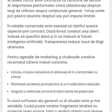
Al doilea factor este contractul cu furnizorul de servicii
AI. Majoritatea platformelor oferă utilizatorului drepturi
largi de utilizare asupra conținutului generat. Totuși unele
pot păstra anumite drepturi sau pot impune limitări.
În relațiile comerciale este esențial să clarifici aceste
aspecte prin contract. Dacă livrezi conținut unui client
trebuie să specifici dacă și în ce măsură ai folosit
inteligența artificială. Transparența reduce riscul de litigii
ulterioare.
Pentru agențiile de marketing și studiourile creative
recomand câteva măsuri concrete:
Introdu clauze clare privind utilizarea AI în contractele cu
clienții
Păstrează evidența prompturilor și a modificărilor realizate
Asigură o verificare umană finală înainte de publicare
În cazul software ului generat cu AI situația este și mai
sensibilă. Codul poate conține fragmente similare cu
proiecte open source. Fără o analiză atentă poți ajunge