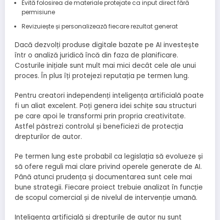
Evită folosirea de materiale protejate ca input direct fără
permisiune
Revizuiește și personalizează fiecare rezultat generat
Dacă dezvolți produse digitale bazate pe AI investește
într o analiză juridică încă din faza de planificare.
Costurile inițiale sunt mult mai mici decât cele ale unui
proces. În plus îți protejezi reputația pe termen lung.
Pentru creatori independenți inteligența artificială poate
fi un aliat excelent. Poți genera idei schițe sau structuri
pe care apoi le transformi prin propria creativitate.
Astfel păstrezi controlul și beneficiezi de protecția
drepturilor de autor.
Pe termen lung este probabil ca legislația să evolueze și
să ofere reguli mai clare privind operele generate de AI.
Până atunci prudența și documentarea sunt cele mai
bune strategii. Fiecare proiect trebuie analizat în funcție
de scopul comercial și de nivelul de intervenție umană.
Inteligența artificială și drepturile de autor nu sunt