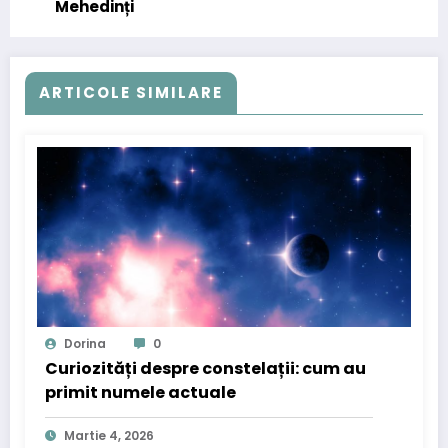
Mehedinți
ARTICOLE SIMILARE
Dorina
0
Curiozități despre constelații: cum au
primit numele actuale
Martie 4, 2026