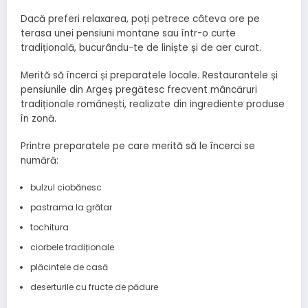
Dacă preferi relaxarea, poți petrece câteva ore pe
terasa unei pensiuni montane sau într-o curte
tradițională, bucurându-te de liniște și de aer curat.
Merită să încerci și preparatele locale. Restaurantele și
pensiunile din Argeș pregătesc frecvent mâncăruri
tradiționale românești, realizate din ingrediente produse
în zonă.
Printre preparatele pe care merită să le încerci se
numără:
bulzul ciobănesc
pastrama la grătar
tochitura
ciorbele tradiționale
plăcintele de casă
deserturile cu fructe de pădure