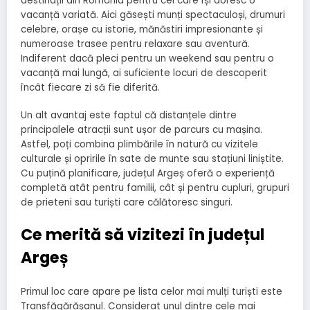
destinații din România pentru cei care își doresc o
vacanță variată. Aici găsești munți spectaculoși, drumuri
celebre, orașe cu istorie, mănăstiri impresionante și
numeroase trasee pentru relaxare sau aventură.
Indiferent dacă pleci pentru un weekend sau pentru o
vacanță mai lungă, ai suficiente locuri de descoperit
încât fiecare zi să fie diferită.
Un alt avantaj este faptul că distanțele dintre
principalele atracții sunt ușor de parcurs cu mașina.
Astfel, poți combina plimbările în natură cu vizitele
culturale și opririle în sate de munte sau stațiuni liniștite.
Cu puțină planificare, județul Argeș oferă o experiență
completă atât pentru familii, cât și pentru cupluri, grupuri
de prieteni sau turiști care călătoresc singuri.
Ce merită să vizitezi în județul
Argeș
Primul loc care apare pe lista celor mai mulți turiști este
Transfăgărășanul. Considerat unul dintre cele mai