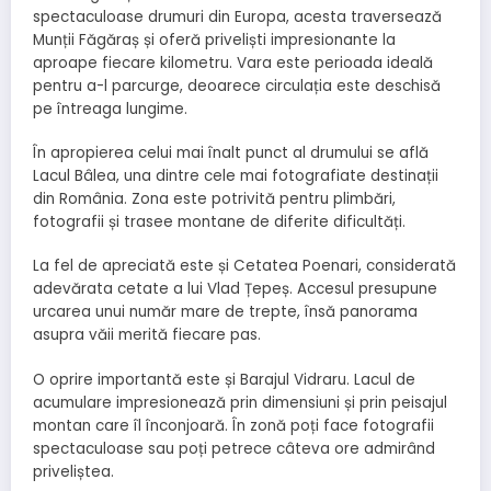
spectaculoase drumuri din Europa, acesta traversează
Munții Făgăraș și oferă priveliști impresionante la
aproape fiecare kilometru. Vara este perioada ideală
pentru a-l parcurge, deoarece circulația este deschisă
pe întreaga lungime.
În apropierea celui mai înalt punct al drumului se află
Lacul Bâlea, una dintre cele mai fotografiate destinații
din România. Zona este potrivită pentru plimbări,
fotografii și trasee montane de diferite dificultăți.
La fel de apreciată este și Cetatea Poenari, considerată
adevărata cetate a lui Vlad Țepeș. Accesul presupune
urcarea unui număr mare de trepte, însă panorama
asupra văii merită fiecare pas.
O oprire importantă este și Barajul Vidraru. Lacul de
acumulare impresionează prin dimensiuni și prin peisajul
montan care îl înconjoară. În zonă poți face fotografii
spectaculoase sau poți petrece câteva ore admirând
priveliștea.