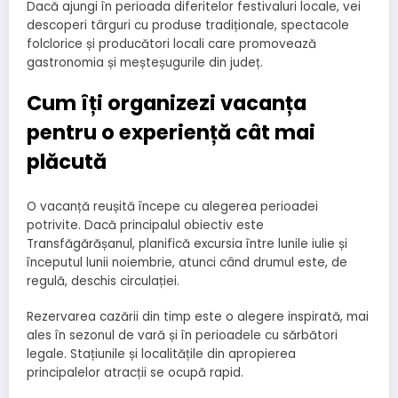
Dacă ajungi în perioada diferitelor festivaluri locale, vei
descoperi târguri cu produse tradiționale, spectacole
folclorice și producători locali care promovează
gastronomia și meșteșugurile din județ.
Cum îți organizezi vacanța
pentru o experiență cât mai
plăcută
O vacanță reușită începe cu alegerea perioadei
potrivite. Dacă principalul obiectiv este
Transfăgărășanul, planifică excursia între lunile iulie și
începutul lunii noiembrie, atunci când drumul este, de
regulă, deschis circulației.
Rezervarea cazării din timp este o alegere inspirată, mai
ales în sezonul de vară și în perioadele cu sărbători
legale. Stațiunile și localitățile din apropierea
principalelor atracții se ocupă rapid.