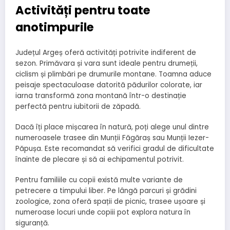
Activități pentru toate
anotimpurile
Județul Argeș oferă activități potrivite indiferent de
sezon. Primăvara și vara sunt ideale pentru drumeții,
ciclism și plimbări pe drumurile montane. Toamna aduce
peisaje spectaculoase datorită pădurilor colorate, iar
iarna transformă zona montană într-o destinație
perfectă pentru iubitorii de zăpadă.
Dacă îți place mișcarea în natură, poți alege unul dintre
numeroasele trasee din Munții Făgăraș sau Munții Iezer-
Păpușa. Este recomandat să verifici gradul de dificultate
înainte de plecare și să ai echipamentul potrivit.
Pentru familiile cu copii există multe variante de
petrecere a timpului liber. Pe lângă parcuri și grădini
zoologice, zona oferă spații de picnic, trasee ușoare și
numeroase locuri unde copiii pot explora natura în
siguranță.