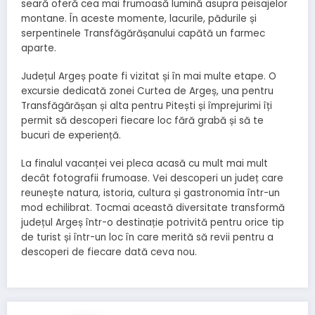
seară oferă cea mai frumoasă lumină asupra peisajelor
montane. În aceste momente, lacurile, pădurile și
serpentinele Transfăgărășanului capătă un farmec
aparte.
Județul Argeș poate fi vizitat și în mai multe etape. O
excursie dedicată zonei Curtea de Argeș, una pentru
Transfăgărășan și alta pentru Pitești și împrejurimi îți
permit să descoperi fiecare loc fără grabă și să te
bucuri de experiență.
La finalul vacanței vei pleca acasă cu mult mai mult
decât fotografii frumoase. Vei descoperi un județ care
reunește natura, istoria, cultura și gastronomia într-un
mod echilibrat. Tocmai această diversitate transformă
județul Argeș într-o destinație potrivită pentru orice tip
de turist și într-un loc în care merită să revii pentru a
descoperi de fiecare dată ceva nou.