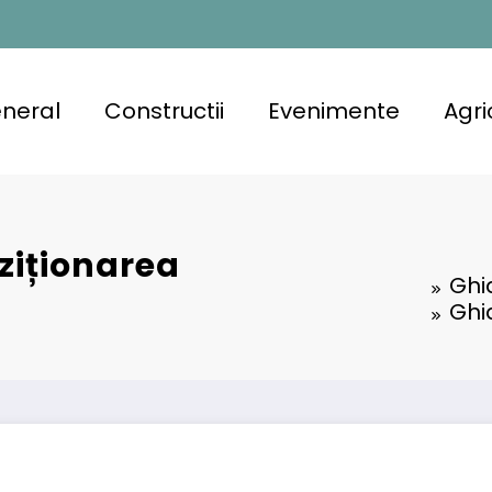
neral
Constructii
Evenimente
Agri
ziționarea
Ghi
Ghi