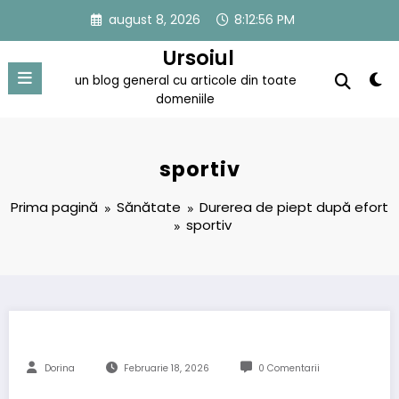
Sari
august 8, 2026
8:12:56 PM
la
conținut
Ursoiul
un blog general cu articole din toate
domeniile
sportiv
Prima pagină
Sănătate
Durerea de piept după efort
sportiv
Dorina
Februarie 18, 2026
0 Comentarii