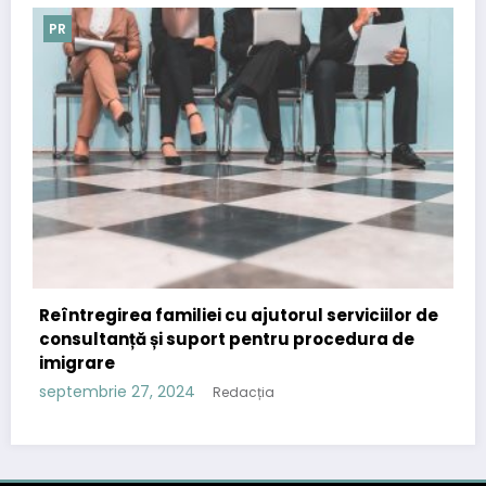
PR
iliei cu ajutorul serviciilor de
Importanța comunic
 suport pentru procedura de
strategia de conten
septembrie 12, 2024
R
024
Redacția