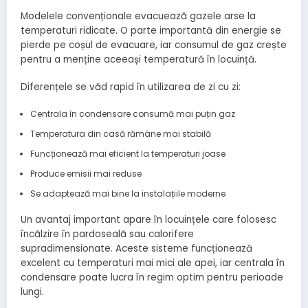
Modelele convenționale evacuează gazele arse la
temperaturi ridicate. O parte importantă din energie se
pierde pe coșul de evacuare, iar consumul de gaz crește
pentru a menține aceeași temperatură în locuință.
Diferențele se văd rapid în utilizarea de zi cu zi:
Centrala în condensare consumă mai puțin gaz
Temperatura din casă rămâne mai stabilă
Funcționează mai eficient la temperaturi joase
Produce emisii mai reduse
Se adaptează mai bine la instalațiile moderne
Un avantaj important apare în locuințele care folosesc
încălzire în pardoseală sau calorifere
supradimensionate. Aceste sisteme funcționează
excelent cu temperaturi mai mici ale apei, iar centrala în
condensare poate lucra în regim optim pentru perioade
lungi.