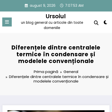
Sari
august 9, 2026
7:07:53 AM
la
conținut
Ursoiul
un blog general cu articole din toate
domeniile
Diferențele dintre centralele
termice în condensare și
modelele convenționale
Prima pagină
General
Diferențele dintre centralele termice în condensare și
modelele convenționale