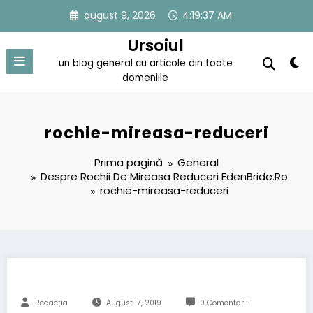
Sari
august 9, 2026
4:19:37 AM
la
conținut
Ursoiul
un blog general cu articole din toate
domeniile
rochie-mireasa-reduceri
Prima pagină
General
Despre Rochii De Mireasa Reduceri EdenBride.Ro
rochie-mireasa-reduceri
Redacția
August 17, 2019
0 Comentarii