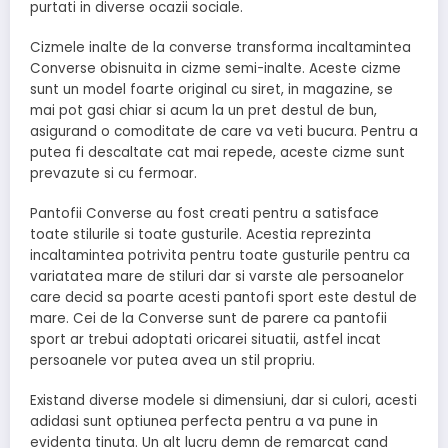
purtati in diverse ocazii sociale.
Cizmele inalte de la converse transforma incaltamintea
Converse obisnuita in cizme semi-inalte. Aceste cizme
sunt un model foarte original cu siret, in magazine, se
mai pot gasi chiar si acum la un pret destul de bun,
asigurand o comoditate de care va veti bucura. Pentru a
putea fi descaltate cat mai repede, aceste cizme sunt
prevazute si cu fermoar.
Pantofii Converse au fost creati pentru a satisface
toate stilurile si toate gusturile. Acestia reprezinta
incaltamintea potrivita pentru toate gusturile pentru ca
variatatea mare de stiluri dar si varste ale persoanelor
care decid sa poarte acesti pantofi sport este destul de
mare. Cei de la Converse sunt de parere ca pantofii
sport ar trebui adoptati oricarei situatii, astfel incat
persoanele vor putea avea un stil propriu.
Existand diverse modele si dimensiuni, dar si culori, acesti
adidasi sunt optiunea perfecta pentru a va pune in
evidenta tinuta. Un alt lucru demn de remarcat cand