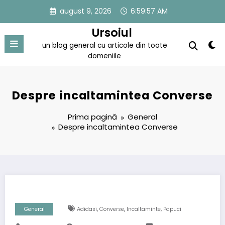
Sari
august 9, 2026
6:59:58 AM
la
conținut
Ursoiul
un blog general cu articole din toate
domeniile
Despre incaltamintea Converse
Prima pagină
General
Despre incaltamintea Converse
,
,
,
General
Adidasi
Converse
Incaltaminte
Papuci