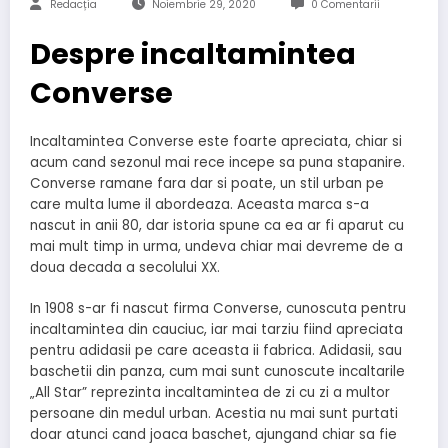
Redacția
Noiembrie 29, 2020
0 Comentarii
Despre incaltamintea
Converse
Incaltamintea Converse este foarte apreciata, chiar si
acum cand sezonul mai rece incepe sa puna stapanire.
Converse ramane fara dar si poate, un stil urban pe
care multa lume il abordeaza. Aceasta marca s-a
nascut in anii 80, dar istoria spune ca ea ar fi aparut cu
mai mult timp in urma, undeva chiar mai devreme de a
doua decada a secolului XX.
In 1908 s-ar fi nascut firma Converse, cunoscuta pentru
incaltamintea din cauciuc, iar mai tarziu fiind apreciata
pentru adidasii pe care aceasta ii fabrica. Adidasii, sau
baschetii din panza, cum mai sunt cunoscute incaltarile
„All Star” reprezinta incaltamintea de zi cu zi a multor
persoane din medul urban. Acestia nu mai sunt purtati
doar atunci cand joaca baschet, ajungand chiar sa fie