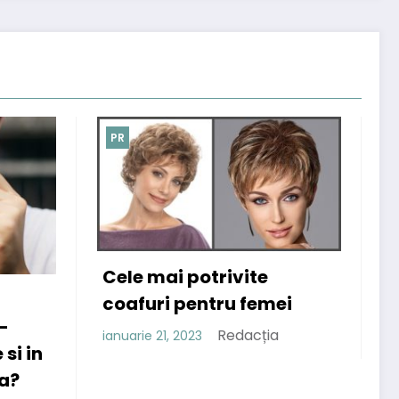
PR
vite
 femei
Afla ce beneficii au
cremele pentru psoriazis
dacția
care contin uree!
Redacția
noiembrie 29, 2022