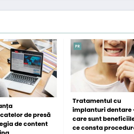
PR
Cele mai potri
atamentul cu
coafuri pentru
planturi dentare –
Re
ianuarie 21, 2023
re sunt beneficiile si in
 consta procedura?