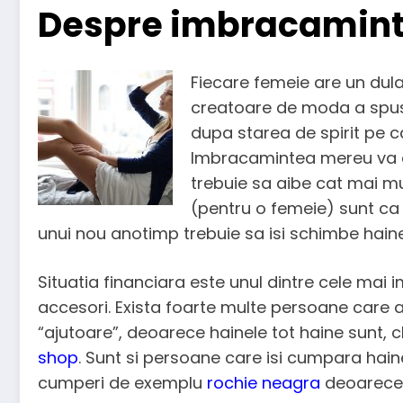
Despre imbracamint
Fiecare femeie are un dul
creatoare de moda a spus 
dupa starea de spirit pe c
Imbracamintea mereu va av
trebuie sa aibe cat mai m
(pentru o femeie) sunt ca
unui nou anotimp trebuie sa isi schimbe haine
Situatia financiara este unul dintre cele ma
accesori. Exista foarte multe persoane care
“ajutoare”, deoarece hainele tot haine sunt,
shop
. Sunt si persoane care isi cumpara haine
cumperi de exemplu
rochie neagra
deoarece 