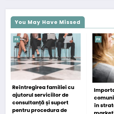
You May Have Missed
PR
PR
Tr
 cu
Importanța
im
e
comunicatelor de presă
ca
t
în strategia de content
ce
marketing