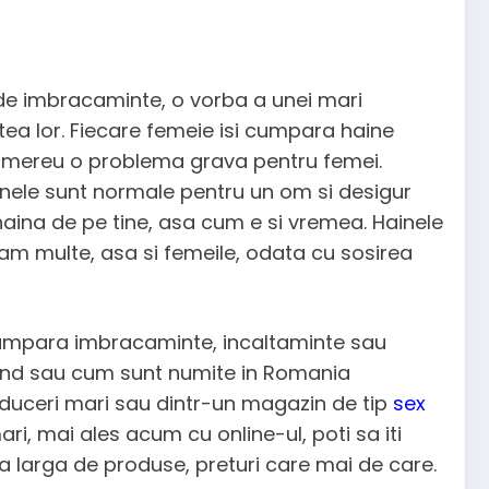
de imbracaminte, o vorba a unei mari
ea lor. Fiecare femeie isi cumpara haine
fi mereu o problema grava pentru femei.
nele sunt normale pentru un om si desigur
aina de pe tine, asa cum e si vremea. Hainele
m multe, asa si femeile, odata cu sosirea
 cumpara imbracaminte, incaltaminte sau
hand sau cum sunt numite in Romania
educeri mari sau dintr-un magazin de tip
sex
i, mai ales acum cu online-ul, poti sa iti
larga de produse, preturi care mai de care.