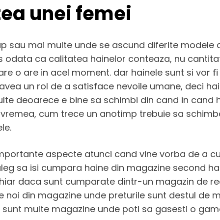
ea unei femei
ap sau mai multe unde se ascund diferite modele 
odata ca calitatea hainelor conteaza, nu cantitat
are o are in acel moment. dar hainele sunt si vor 
ea un rol de a satisface nevoile umane, deci hai
ulte deoarece e bine sa schimbi din cand in cand h
 vremea, cum trece un anotimp trebuie sa schimba
le.
i importante aspecte atunci cand vine vorba de a
 aleg sa isi cumpara haine din magazine second 
 chiar daca sunt cumparate dintr-un magazin de r
 noi din magazine unde preturile sunt destul de mar
sunt multe magazine unde poti sa gasesti o gama 