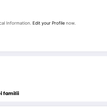
cal Information.
Edit your Profile
now.
 familii