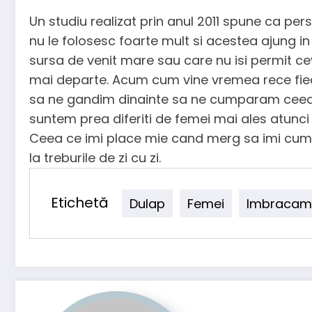
Un studiu realizat prin anul 2011 spune ca p
nu le folosesc foarte mult si acestea ajung
sursa de venit mare sau care nu isi permit cev
mai departe. Acum cum vine vremea rece fieca
sa ne gandim dinainte sa ne cumparam ceea 
suntem prea diferiti de femei mai ales atun
Ceea ce imi place mie cand merg sa imi cump
la treburile de zi cu zi.
Etichetă
Dulap
Femei
Imbracam