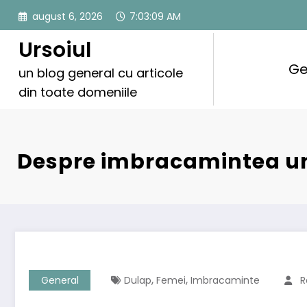
Sari
august 6, 2026
7:03:10 AM
la
conținut
Ursoiul
Ge
un blog general cu articole
din toate domeniile
Despre imbracamintea un
,
,
General
Dulap
Femei
Imbracaminte
R