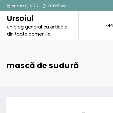
Sari
august 8, 2026
10:05:18 AM
la
conținut
Ursoiul
Ge
un blog general cu articole
din toate domeniile
mască de sudură