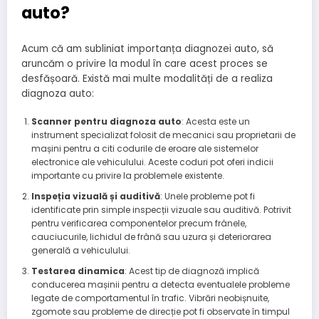
auto?
Acum că am subliniat importanța diagnozei auto, să
aruncăm o privire la modul în care acest proces se
desfășoară. Există mai multe modalități de a realiza
diagnoza auto:
Scanner pentru diagnoza auto
: Acesta este un
instrument specializat folosit de mecanici sau proprietarii de
mașini pentru a citi codurile de eroare ale sistemelor
electronice ale vehiculului. Aceste coduri pot oferi indicii
importante cu privire la problemele existente.
Inspeția vizuală și auditivă
: Unele probleme pot fi
identificate prin simple inspecții vizuale sau auditivă. Potrivit
pentru verificarea componentelor precum frânele,
cauciucurile, lichidul de frână sau uzura și deteriorarea
generală a vehiculului.
Testarea dinamica
: Acest tip de diagnoză implică
conducerea mașinii pentru a detecta eventualele probleme
legate de comportamentul în trafic. Vibrări neobișnuite,
zgomote sau probleme de direcție pot fi observate în timpul