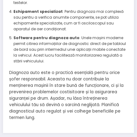
testelor.
Echipament specializat
: Pentru diagnoza mai complexă
sau pentru a verifica anumite componente, se pot utiliza
echipamente specializate, cum ar fi osciloscopul sau
aparatul de aer condiționat.
Software pentru diagnoza auto
: Unele mașini moderne
permit citirea informațiilor de diagnostic direct de pe tabloul
de bord sau prin intermediul unei aplicații mobile conectate
la vehicul. Acest lucru facilitează monitorizarea regulată a
stării vehiculului.
Diagnoza auto este o practică esențială pentru orice
șofer responsabil. Aceasta nu doar contribuie la
menținerea mașinii în stare bună de funcționare, ci și la
prevenirea problemelor costisitoare și la asigurarea
siguranței pe drum. Așadar, nu lăsa întreținerea
vehiculului tău să devină o sarcină neglijată. Planifică
diagnosticul auto regulat și vei colhege beneficiile pe
termen lung.