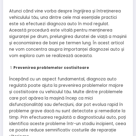
Atunci când vine vorba despre îngrijirea și întreținerea
vehiculului tău, una dintre cele mai esențiale practici
este să efectuezi diagnoza auto în mod regulat.
Această procedură este vitală pentru menținerea
siguranței pe drum, prelungirea duratei de viață a mașinii
și economisirea de bani pe termen lung. În acest articol
ne vom concentra asupra importanței diagnozei auto și
vom explora cum se realizează aceasta.
Prevenirea problemelor costisitoare
Începând cu un aspect fundamental, diagnoza auto
regulată poate ajuta la prevenirea problemelor majore
și costisitoare cu vehiculul tău. Multe dintre problemele
care pot apărea la mașină încep ca mici
disfuncționalități sau defecțiuni, dar pot evolua rapid în
probleme grave dacă nu sunt detectate și remediate la
timp. Prin efectuarea regulată a diagnosticului auto, poți
identifica aceste probleme într-un stadiu incipient, ceea
ce poate reduce semnificativ costurile de reparație