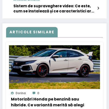
Sistem de supraveghere video: Ce este,
cum se instalează și ce caracteristici are
un sistem de supraveghere video eficient
și sigur
ARTICOLE SIMILARE
Dorina
0
Motorizări Honda pe benzină sau
hibride. Ce variantă merită să alegi