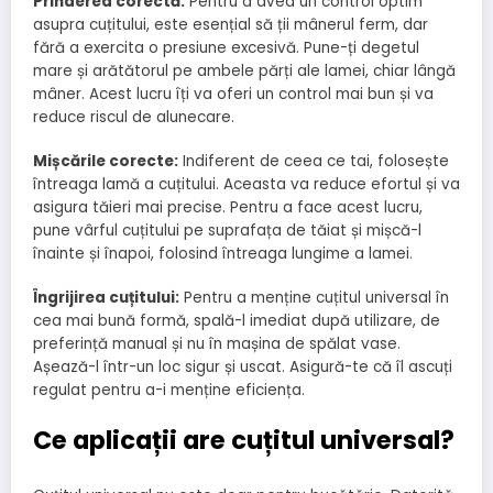
Prinderea corectă:
Pentru a avea un control optim
asupra cuțitului, este esențial să ții mânerul ferm, dar
fără a exercita o presiune excesivă. Pune-ți degetul
mare și arătătorul pe ambele părți ale lamei, chiar lângă
mâner. Acest lucru îți va oferi un control mai bun și va
reduce riscul de alunecare.
Mișcările corecte:
Indiferent de ceea ce tai, folosește
întreaga lamă a cuțitului. Aceasta va reduce efortul și va
asigura tăieri mai precise. Pentru a face acest lucru,
pune vârful cuțitului pe suprafața de tăiat și mișcă-l
înainte și înapoi, folosind întreaga lungime a lamei.
Îngrijirea cuțitului:
Pentru a menține cuțitul universal în
cea mai bună formă, spală-l imediat după utilizare, de
preferință manual și nu în mașina de spălat vase.
Așează-l într-un loc sigur și uscat. Asigură-te că îl ascuți
regulat pentru a-i menține eficiența.
Ce aplicații are cuțitul universal?