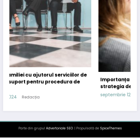
r de
Importanța comunicatelor de presă în
e
strategia de content marketing
septembrie 12, 2024
Redacția
Parte din grupul
Advertoriale SEO
. | Propulsată de
SpiceThemes