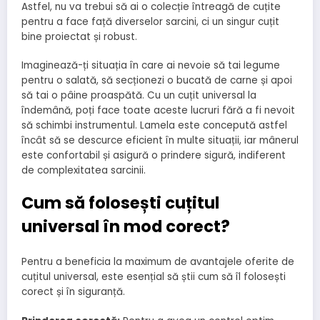
Astfel, nu va trebui să ai o colecție întreagă de cuțite
pentru a face față diverselor sarcini, ci un singur cuțit
bine proiectat și robust.
Imaginează-ți situația în care ai nevoie să tai legume
pentru o salată, să secționezi o bucată de carne și apoi
să tai o pâine proaspătă. Cu un cuțit universal la
îndemână, poți face toate aceste lucruri fără a fi nevoit
să schimbi instrumentul. Lamela este concepută astfel
încât să se descurce eficient în multe situații, iar mânerul
este confortabil și asigură o prindere sigură, indiferent
de complexitatea sarcinii.
Cum să folosești cuțitul
universal în mod corect?
Pentru a beneficia la maximum de avantajele oferite de
cuțitul universal, este esențial să știi cum să îl folosești
corect și în siguranță.