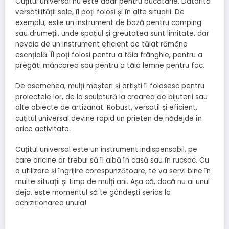
Cuțitul universal nu este doar pentru bucătărie. Datorită
versatilității sale, îl poți folosi și în alte situații. De
exemplu, este un instrument de bază pentru camping
sau drumeții, unde spațiul și greutatea sunt limitate, dar
nevoia de un instrument eficient de tăiat rămâne
esențială. Îl poți folosi pentru a tăia frânghie, pentru a
pregăti mâncarea sau pentru a tăia lemne pentru foc.
De asemenea, mulți meșteri și artiști îl folosesc pentru
proiectele lor, de la sculptură la crearea de bijuterii sau
alte obiecte de artizanat. Robust, versatil și eficient,
cuțitul universal devine rapid un prieten de nădejde în
orice activitate.
Cuțitul universal este un instrument indispensabil, pe
care oricine ar trebui să îl aibă în casă sau în rucsac. Cu
o utilizare și îngrijire corespunzătoare, te va servi bine în
multe situații și timp de mulți ani. Așa că, dacă nu ai unul
deja, este momentul să te gândești serios la
achiziționarea unuia!