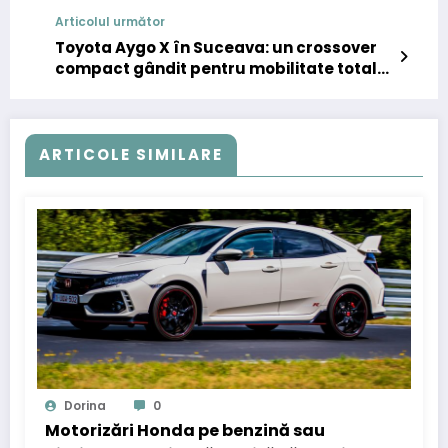
inclusă în toată România!
Articolul următor
Toyota Aygo X în Suceava: un crossover
compact gândit pentru mobilitate totală
în oraș
ARTICOLE SIMILARE
Dorina
0
Motorizări Honda pe benzină sau