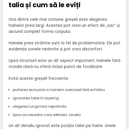
talia și cum să le eviți
Una dintre cele mai comune greșeli este alegerea
hainelor prea largi. Acestea pot crea un efect de „sac” și
ascund complet forma corpului.
Hainele prea strâmte sunt la fel de problematice. Ele pot
evidenția zonele nedorite și pot crea disconfort.
Lipsa structurii este un alt aspect important. Hainele fără
croială clară nu oferă niciun punct de focalizare.
Evită aceste greșeli frecvente:
purtarea exclusivă a hainelor oversized fără echilibru
ignorarea taliei în layering
alegerea lungimilor nepotrivite
lipsa accesoriilor care definesc silueta
Un alt detaliu ignorat este poziția taliei pe haine. Unele