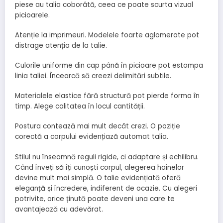
piese au talia coborâtă, ceea ce poate scurta vizual
picioarele.
Atenție la imprimeuri. Modelele foarte aglomerate pot
distrage atenția de la talie.
Culorile uniforme din cap până în picioare pot estompa
linia taliei. Încearcă să creezi delimitări subtile.
Materialele elastice fără structură pot pierde forma în
timp. Alege calitatea în locul cantității.
Postura contează mai mult decât crezi. O poziție
corectă a corpului evidențiază automat talia.
Stilul nu înseamnă reguli rigide, ci adaptare și echilibru.
Când înveți să îți cunoști corpul, alegerea hainelor
devine mult mai simplă. O talie evidențiată oferă
eleganță și încredere, indiferent de ocazie. Cu alegeri
potrivite, orice ținută poate deveni una care te
avantajează cu adevărat.