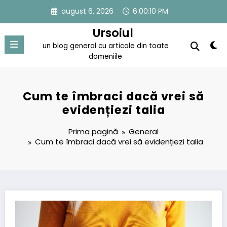
Sari
august 6, 2026
6:00:10 PM
la
conținut
Ursoiul
un blog general cu articole din toate
domeniile
Cum te îmbraci dacă vrei să
evidențiezi talia
Prima pagină
General
Cum te îmbraci dacă vrei să evidențiezi talia