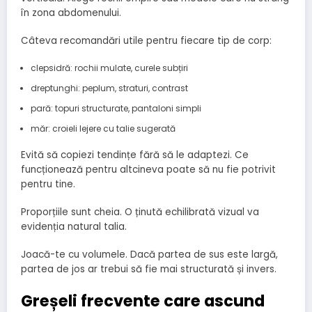
în zona abdomenului.
Câteva recomandări utile pentru fiecare tip de corp:
clepsidră: rochii mulate, curele subțiri
dreptunghi: peplum, straturi, contrast
pară: topuri structurate, pantaloni simpli
măr: croieli lejere cu talie sugerată
Evită să copiezi tendințe fără să le adaptezi. Ce
funcționează pentru altcineva poate să nu fie potrivit
pentru tine.
Proporțiile sunt cheia. O ținută echilibrată vizual va
evidenția natural talia.
Joacă-te cu volumele. Dacă partea de sus este largă,
partea de jos ar trebui să fie mai structurată și invers.
Greșeli frecvente care ascund