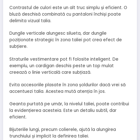
Contrastul de culori este un alt truc simplu și eficient. O
bluză deschisă combinată cu pantaloni închiși poate
delimita vizual talia.
Dungile verticale alungesc silueta, dar dungile
poziționate strategic în zona taliei pot crea efect de
subțiere.
Straturile vestimentare pot fi folosite inteligent. De
exemplu, un cardigan deschis peste un top mulat
creează o linie verticală care subțiază.
Evita accesoriile plasate în zona șoldurilor dacă vrei să
accentuezi talia. Acestea mută atenția în jos.
Geanta purtată pe umăr, la nivelul taliei, poate contribui
la evidențierea acesteia. Este un detaliu subtil, dar
eficient.
Bijuteriile lungi, precum colierele, ajută la alungirea
trunchiului și implicit la definirea taliei.