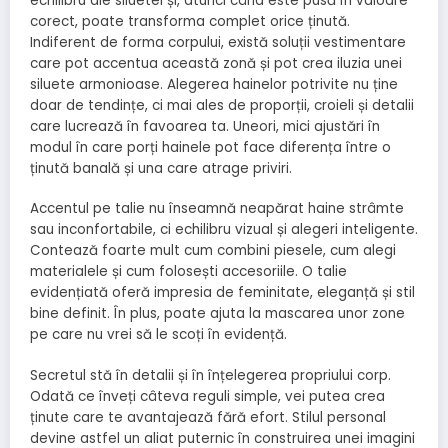
echilibru ale siluetei și, atunci când este pusă în valoare
corect, poate transforma complet orice ținută.
Indiferent de forma corpului, există soluții vestimentare
care pot accentua această zonă și pot crea iluzia unei
siluete armonioase. Alegerea hainelor potrivite nu ține
doar de tendințe, ci mai ales de proporții, croieli și detalii
care lucrează în favoarea ta. Uneori, mici ajustări în
modul în care porți hainele pot face diferența între o
ținută banală și una care atrage priviri.
Accentul pe talie nu înseamnă neapărat haine strâmte
sau inconfortabile, ci echilibru vizual și alegeri inteligente.
Contează foarte mult cum combini piesele, cum alegi
materialele și cum folosești accesoriile. O talie
evidențiată oferă impresia de feminitate, eleganță și stil
bine definit. În plus, poate ajuta la mascarea unor zone
pe care nu vrei să le scoți în evidență.
Secretul stă în detalii și în înțelegerea propriului corp.
Odată ce înveți câteva reguli simple, vei putea crea
ținute care te avantajează fără efort. Stilul personal
devine astfel un aliat puternic în construirea unei imagini