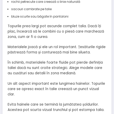
rochii petrecute care creează o linie naturală
sacouri cambrate pe talie
bluze scurte sau băgate în pantaloni
Topurile prea largi pot ascunde complet talia. Dacă îți
plac, încearcă să le combini cu o piesă care marchează
zona, cum ar fi o curea.
Materialele joacă și ele un rol important. Țesăturile rigide
păstrează forma și conturează mai bine silueta.
În schimb, materialele foarte fluide pot pierde definiția
taliei dacă nu sunt croite strategic. Alege modele care
au cusături sau detalii în zona mediană.
Un alt aspect important este lungimea hainelor. Topurile
care se opresc exact în talie creează un punct vizual
clar.
Evita hainele care se termină la jumătatea șoldurilor.
Acestea pot scurta vizual trunchiul și pot estompa talia.