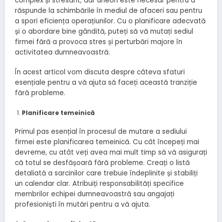
complex și stresant, dar uneori este necesar pentru a
răspunde la schimbările în mediul de afaceri sau pentru
a spori eficiența operațiunilor. Cu o planificare adecvată
și o abordare bine gândită, puteți să vă mutați sediul
firmei fără a provoca stres și perturbări majore în
activitatea dumneavoastră.
În acest articol vom discuta despre câteva sfaturi
esențiale pentru a vă ajuta să faceți această tranziție
fără probleme.
Planificare temeinică
Primul pas esențial în procesul de mutare a sediului
firmei este planificarea temeinică. Cu cât începeți mai
devreme, cu atât veți avea mai mult timp să vă asigurați
că totul se desfășoară fără probleme. Creați o listă
detaliată a sarcinilor care trebuie îndeplinite și stabiliți
un calendar clar. Atribuiți responsabilități specifice
membrilor echipei dumneavoastră sau angajați
profesioniști în mutări pentru a vă ajuta.