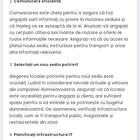
Comunicare eficientă
Comunicarea este cheia pentru a asigura că toți
angajații sunt informați cu privire la mutarea sediului și
că înțeleg ce se așteaptă de la ei. Anunțați-vă angajații
cu cel puțin câteva luni înainte de mutare și oferiți-le
toate informațiile necesare. Asigurați-vă că au acces la
planul noului sediu, instrucțiuni pentru transport și orice
alte informații relevante.
Selectați un nou sediu potrivit
Alegerea locației potrivite pentru noul sediu este
crucială. Luând în considerare nevoile actuale și viitoare
ale companiei dumneavoastră, asigurați-vă că locația
este accesibilă pentru angajați și clienți, are suficient
spațiu pentru a vă extinde și se potrivește cu bugetul
dumneavoastră. De asemenea, verificați infrastructura
locală, cum ar fi transportul public, magazinele și
restaurantele din zonă.
Planificați infrastructura IT