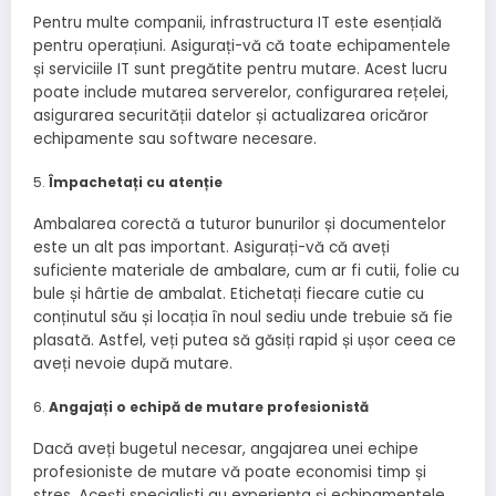
Pentru multe companii, infrastructura IT este esențială
pentru operațiuni. Asigurați-vă că toate echipamentele
și serviciile IT sunt pregătite pentru mutare. Acest lucru
poate include mutarea serverelor, configurarea rețelei,
asigurarea securității datelor și actualizarea oricăror
echipamente sau software necesare.
Împachetați cu atenție
Ambalarea corectă a tuturor bunurilor și documentelor
este un alt pas important. Asigurați-vă că aveți
suficiente materiale de ambalare, cum ar fi cutii, folie cu
bule și hârtie de ambalat. Etichetați fiecare cutie cu
conținutul său și locația în noul sediu unde trebuie să fie
plasată. Astfel, veți putea să găsiți rapid și ușor ceea ce
aveți nevoie după mutare.
Angajați o echipă de mutare profesionistă
Dacă aveți bugetul necesar, angajarea unei echipe
profesioniste de mutare vă poate economisi timp și
stres. Acești specialiști au experiența și echipamentele