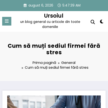
Sari
august 6, 2026
5:47:40 AM
la
conținut
Ursoiul
un blog general cu articole din toate
domeniile
Cum să muți sediul firmei fără
stres
Prima pagină
General
Cum să muți sediul firmei fără stres