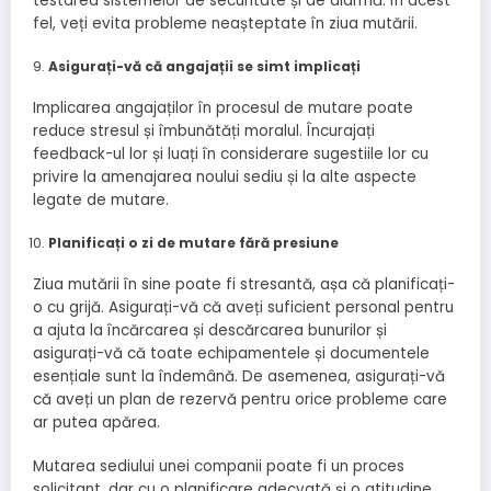
testarea sistemelor de securitate și de alarmă. În acest
fel, veți evita probleme neașteptate în ziua mutării.
Asigurați-vă că angajații se simt implicați
Implicarea angajaților în procesul de mutare poate
reduce stresul și îmbunătăți moralul. Încurajați
feedback-ul lor și luați în considerare sugestiile lor cu
privire la amenajarea noului sediu și la alte aspecte
legate de mutare.
Planificați o zi de mutare fără presiune
Ziua mutării în sine poate fi stresantă, așa că planificați-
o cu grijă. Asigurați-vă că aveți suficient personal pentru
a ajuta la încărcarea și descărcarea bunurilor și
asigurați-vă că toate echipamentele și documentele
esențiale sunt la îndemână. De asemenea, asigurați-vă
că aveți un plan de rezervă pentru orice probleme care
ar putea apărea.
Mutarea sediului unei companii poate fi un proces
solicitant, dar cu o planificare adecvată și o atitudine