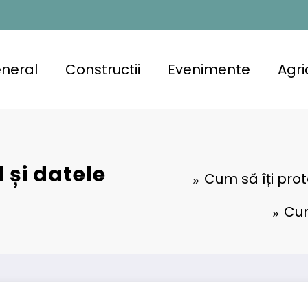
neral
Constructii
Evenimente
Agri
 și datele
Cum să îți prot
Cum