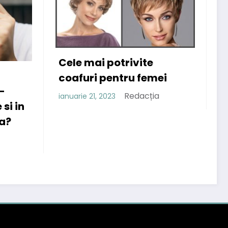
ivite
u femei
Afla ce beneficii au
cremele pentru psoriazis
edacția
care contin uree!
Redacția
noiembrie 29, 2022