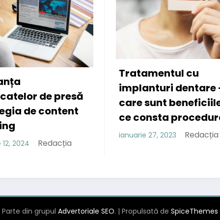
Cele mai potr
ratamentul cu
coafuri pentr
mplanturi dentare –
R
ianuarie 21, 2023
are sunt beneficiile si in
e consta procedura?
Redacția
nuarie 27, 2023
Parte din grupul
Advertoriale SEO
. | Propulsată de
SpiceThemes