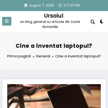
Sari
august 7, 2026
4:17:24 PM
la
conținut
Ursoiul
un blog general cu articole din toate
domeniile
Cine a inventat laptopul?
Prima pagină
General
Cine a inventat laptopul?