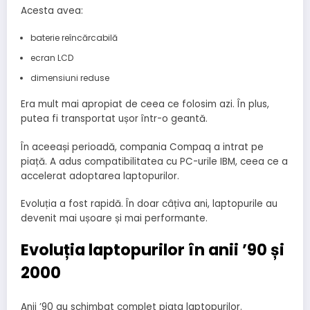
Acesta avea:
baterie reîncărcabilă
ecran LCD
dimensiuni reduse
Era mult mai apropiat de ceea ce folosim azi. În plus,
putea fi transportat ușor într-o geantă.
În aceeași perioadă, compania Compaq a intrat pe
piață. A adus compatibilitatea cu PC-urile IBM, ceea ce a
accelerat adoptarea laptopurilor.
Evoluția a fost rapidă. În doar câțiva ani, laptopurile au
devenit mai ușoare și mai performante.
Evoluția laptopurilor în anii ’90 și
2000
Anii ’90 au schimbat complet piața laptopurilor.