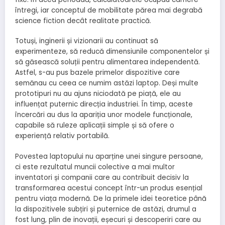
întregi, iar conceptul de mobilitate părea mai degrabă
science fiction decât realitate practică.
Totuși, inginerii și vizionarii au continuat să
experimenteze, să reducă dimensiunile componentelor și
să găsească soluții pentru alimentarea independentă.
Astfel, s-au pus bazele primelor dispozitive care
semănau cu ceea ce numim astăzi laptop. Deși multe
prototipuri nu au ajuns niciodată pe piață, ele au
influențat puternic direcția industriei. În timp, aceste
încercări au dus la apariția unor modele funcționale,
capabile să ruleze aplicații simple și să ofere o
experiență relativ portabilă.
Povestea laptopului nu aparține unei singure persoane,
ci este rezultatul muncii colective a mai multor
inventatori și companii care au contribuit decisiv la
transformarea acestui concept într-un produs esențial
pentru viața modernă. De la primele idei teoretice până
la dispozitivele subțiri și puternice de astăzi, drumul a
fost lung, plin de inovații, eșecuri și descoperiri care au