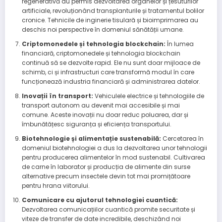
regenerativă au permis dezvoltarea organelor și țesuturilor
artificiale, revoluționând transplanturile și tratamentul bolilor
cronice. Tehnicile de inginerie tisulară și bioimprimarea au
deschis noi perspective în domeniul sănătății umane.
Criptomonedele și tehnologia blockchain:
În lumea
financiară, criptomonedele și tehnologia blockchain
continuă să se dezvolte rapid. Ele nu sunt doar mijloace de
schimb, ci și infrastructuri care transformă modul în care
funcționează industria financiară și administrarea datelor.
Inovații în transport:
Vehiculele electrice și tehnologiile de
transport autonom au devenit mai accesibile și mai
comune. Aceste inovații nu doar reduc poluarea, dar și
îmbunătățesc siguranța și eficiența transportului.
Biotehnologie și alimentație sustenabilă:
Cercetarea în
domeniul biotehnologiei a dus la dezvoltarea unor tehnologii
pentru producerea alimentelor în mod sustenabil. Cultivarea
de carne în laborator și producția de alimente din surse
alternative precum insectele devin tot mai promițătoare
pentru hrana viitorului.
Comunicare cu ajutorul tehnologiei cuantică:
Dezvoltarea comunicațiilor cuantică promite securitate și
viteze de transfer de date incredibile, deschizând noi