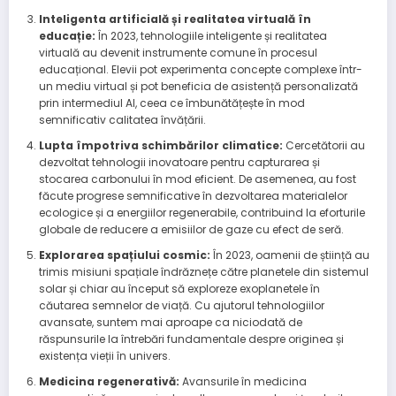
Inteligenta artificială și realitatea virtuală în
educație:
În 2023, tehnologiile inteligente și realitatea
virtuală au devenit instrumente comune în procesul
educațional. Elevii pot experimenta concepte complexe într-
un mediu virtual și pot beneficia de asistență personalizată
prin intermediul AI, ceea ce îmbunătățește în mod
semnificativ calitatea învățării.
Lupta împotriva schimbărilor climatice:
Cercetătorii au
dezvoltat tehnologii inovatoare pentru capturarea și
stocarea carbonului în mod eficient. De asemenea, au fost
făcute progrese semnificative în dezvoltarea materialelor
ecologice și a energiilor regenerabile, contribuind la eforturile
globale de reducere a emisiilor de gaze cu efect de seră.
Explorarea spațiului cosmic:
În 2023, oamenii de știință au
trimis misiuni spațiale îndrăznețe către planetele din sistemul
solar și chiar au început să exploreze exoplanetele în
căutarea semnelor de viață. Cu ajutorul tehnologiilor
avansate, suntem mai aproape ca niciodată de
răspunsurile la întrebări fundamentale despre originea și
existența vieții în univers.
Medicina regenerativă:
Avansurile în medicina