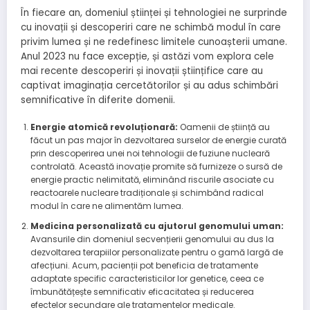
În fiecare an, domeniul științei și tehnologiei ne surprinde
cu inovații și descoperiri care ne schimbă modul în care
privim lumea și ne redefinesc limitele cunoașterii umane.
Anul 2023 nu face excepție, și astăzi vom explora cele
mai recente descoperiri și inovații științifice care au
captivat imaginația cercetătorilor și au adus schimbări
semnificative în diferite domenii.
Energie atomică revoluționară:
Oamenii de știință au
făcut un pas major în dezvoltarea surselor de energie curată
prin descoperirea unei noi tehnologii de fuziune nucleară
controlată. Această inovație promite să furnizeze o sursă de
energie practic nelimitată, eliminând riscurile asociate cu
reactoarele nucleare tradiționale și schimbând radical
modul în care ne alimentăm lumea.
Medicina personalizată cu ajutorul genomului uman:
Avansurile din domeniul secvențierii genomului au dus la
dezvoltarea terapiilor personalizate pentru o gamă largă de
afecțiuni. Acum, pacienții pot beneficia de tratamente
adaptate specific caracteristicilor lor genetice, ceea ce
îmbunătățește semnificativ eficacitatea și reducerea
efectelor secundare ale tratamentelor medicale.