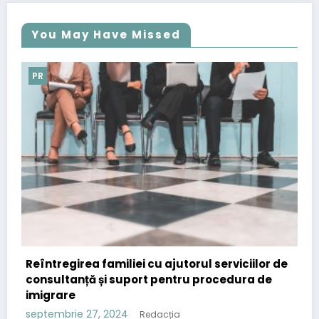
You May Have Missed
PR
i cu ajutorul serviciilor de
Importanța comunicatel
ort pentru procedura de
strategia de content ma
septembrie 12, 2024
Redac
Redacția