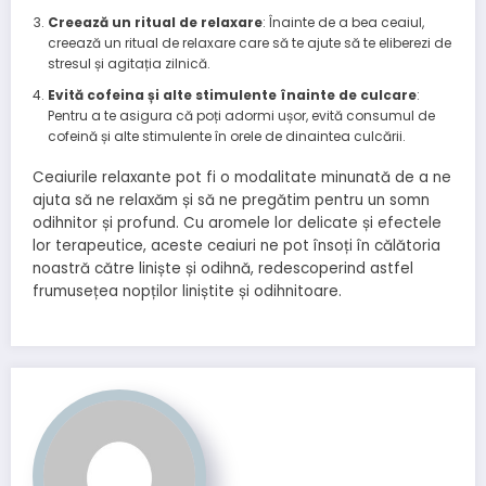
Creează un ritual de relaxare
: Înainte de a bea ceaiul,
creează un ritual de relaxare care să te ajute să te eliberezi de
stresul și agitația zilnică.
Evită cofeina și alte stimulente înainte de culcare
:
Pentru a te asigura că poți adormi ușor, evită consumul de
cofeină și alte stimulente în orele de dinaintea culcării.
Ceaiurile relaxante pot fi o modalitate minunată de a ne
ajuta să ne relaxăm și să ne pregătim pentru un somn
odihnitor și profund. Cu aromele lor delicate și efectele
lor terapeutice, aceste ceaiuri ne pot însoți în călătoria
noastră către liniște și odihnă, redescoperind astfel
frumusețea nopților liniștite și odihnitoare.