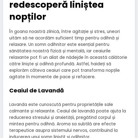
redescoperă liniștea
nopților
În goana noastră zilnică, între agitație și stres, uneori
uităm să ne acordăm suficient timp pentru odihnă și
relaxare. Un somn odihnitor este esențial pentru
sănătatea noastră fizică și mentală, iar ceaiurile
relaxante pot fi un aliat de nădejde în această călătorie
către liniște și odihnă profundă. Astfel, haideți să
explorăm câteva ceaiuri care pot transforma nopțile
agitate în momente de pace și refacere.
Ceaiul de Lavandă
Lavanda este cunoscută pentru proprietățile sale
calmante și relaxante. Ceaiul de lavandă poate ajuta la
reducerea stresului și anxietății, pregătind corpul și
mintea pentru odihnă. Aroma sa subtilă are efecte
terapeutice asupra sistemului nervos, contribuind la
inducerea unui somn liniștit și odihnitor.