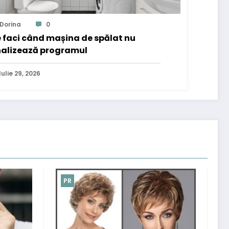
Dorina
0
 faci când mașina de spălat nu
nalizează programul
Iulie 29, 2026
PR