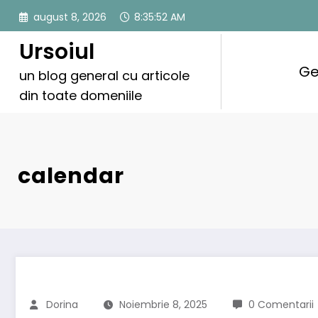
Sari
august 8, 2026
8:35:53 AM
la
conținut
Ursoiul
Ge
un blog general cu articole
din toate domeniile
calendar
Dorina
Noiembrie 8, 2025
0 Comentarii