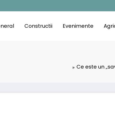
neral
Constructii
Evenimente
Agri
Ce este un „sav