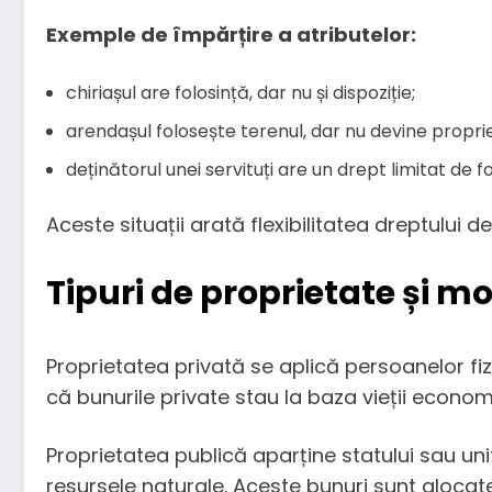
Exemple de împărțire a atributelor:
chiriașul are folosință, dar nu și dispoziție;
arendașul folosește terenul, dar nu devine proprie
deținătorul unei servituți are un drept limitat de f
Aceste situații arată flexibilitatea dreptului d
Tipuri de proprietate și m
Proprietatea privată se aplică persoanelor fiz
că bunurile private stau la baza vieții economi
Proprietatea publică aparține statului sau unită
resursele naturale. Aceste bunuri sunt alocate i