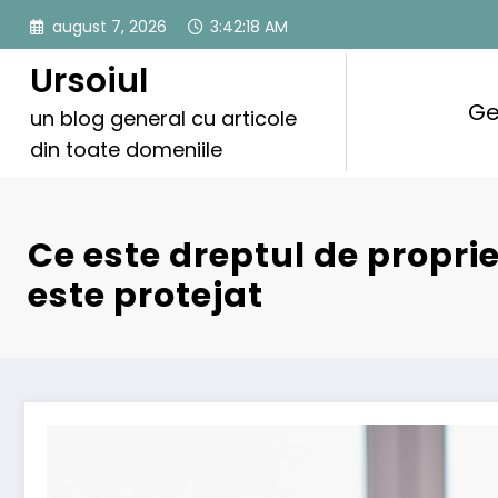
Sari
august 7, 2026
3:42:19 AM
la
conținut
Ursoiul
Ge
un blog general cu articole
din toate domeniile
Ce este dreptul de propri
este protejat