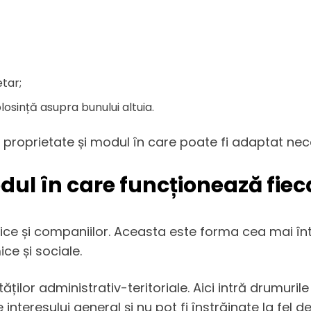
tar;
olosință asupra bunului altuia.
e proprietate și modul în care poate fi adaptat neces
odul în care funcționează fiec
ice și companiilor. Aceasta este forma cea mai întâl
ce și sociale.
ților administrativ-teritoriale. Aici intră drumurile
nteresului general și nu pot fi înstrăinate la fel d