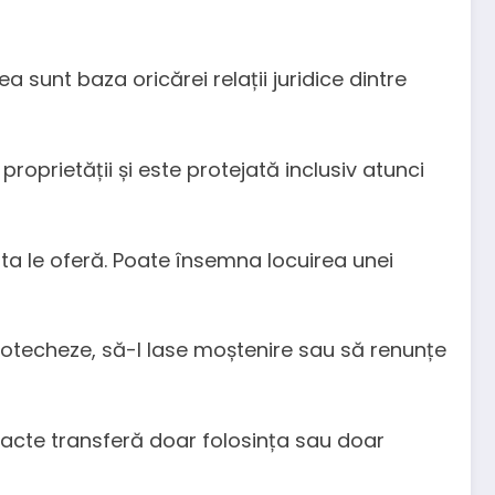
a sunt baza oricărei relații juridice dintre
roprietății și este protejată inclusiv atunci
sta le oferă. Poate însemna locuirea unei
ipotecheze, să-l lase moștenire sau să renunțe
racte transferă doar folosința sau doar