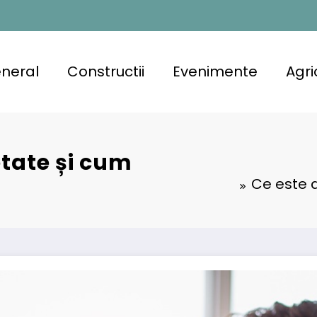
neral
Constructii
Evenimente
Agri
etate și cum
Ce este d