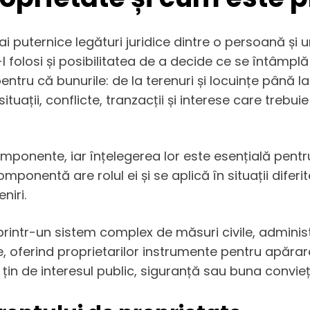
i puternice legături juridice dintre o persoană și 
l folosi și posibilitatea de a decide ce se întâmplă
pentru că bunurile: de la terenuri și locuințe până l
r situații, conflicte, tranzacții și interese care treb
mponente, iar înțelegerea lor este esențială pent
mponentă are rolul ei și se aplică în situații diferi
niri.
 printr-un sistem complex de măsuri civile, admini
cile, oferind proprietarilor instrumente pentru apăra
 țin de interesul public, siguranță sau buna convieț