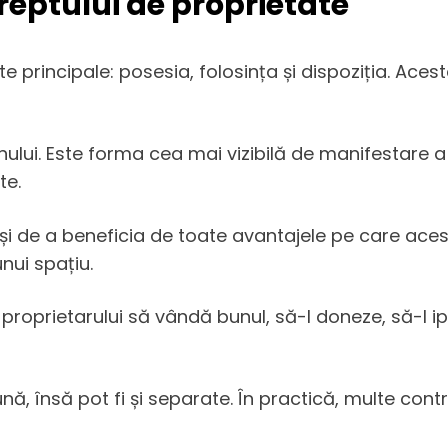
reptului de proprietate
principale: posesia, folosința și dispoziția. Aceste
ului. Este forma cea mai vizibilă de manifestare a p
te.
 și de a beneficia de toate avantajele pe care ace
nui spațiu.
e proprietarului să vândă bunul, să-l doneze, să-l 
, însă pot fi și separate. În practică, multe cont