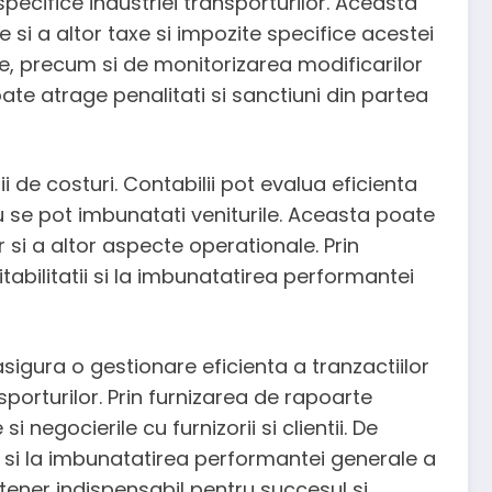
specifice industriei transporturilor. Aceasta
e si a altor taxe si impozite specifice acestei
ale, precum si de monitorizarea modificarilor
ate atrage penalitati si sanctiuni din partea
i de costuri. Contabilii pot evalua eficienta
u se pot imbunatati veniturile. Aceasta poate
r si a altor aspecte operationale. Prin
tabilitatii si la imbunatatirea performantei
asigura o gestionare eficienta a tranzactiilor
nsporturilor. Prin furnizarea de rapoarte
i negocierile cu furnizorii si clientii. De
tii si la imbunatatirea performantei generale a
rtener indispensabil pentru succesul si