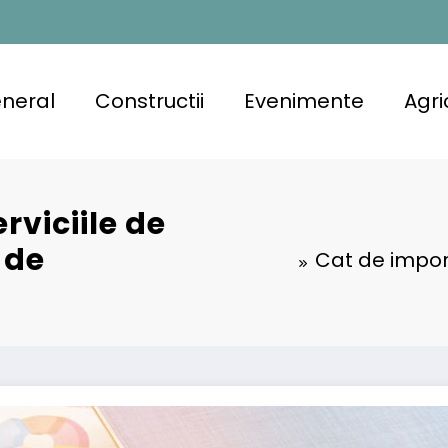
neral
Constructii
Evenimente
Agri
rviciile de
 de
Cat de import