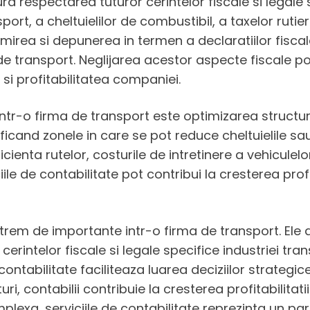
a respectarea tuturor cerintelor fiscale si legale 
ort, a cheltuielilor de combustibil, a taxelor rutier
tocmirea si depunerea in termen a declaratiilor fisc
 de transport. Neglijarea acestor aspecte fiscale po
 si profitabilitatea companiei.
 intr-o firma de transport este optimizarea structuri
ficand zonele in care se pot reduce cheltuielile sa
ienta rutelor, costurile de intretinere a vehiculelo
le de contabilitate pot contribui la cresterea profi
extrem de importante intr-o firma de transport. Ele 
cerintelor fiscale si legale specifice industriei tra
ontabilitate faciliteaza luarea deciziilor strategice s
i, contabilii contribuie la cresterea profitabilita
plexa, serviciile de contabilitate reprezinta un pa