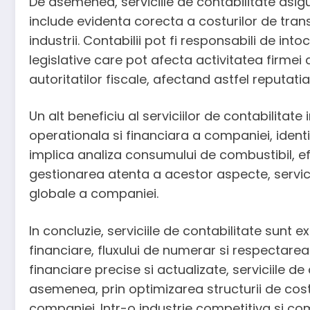
De asemenea, serviciile de contabilitate asigur
include evidenta corecta a costurilor de transp
industrii. Contabilii pot fi responsabili de in
legislative care pot afecta activitatea firmei
autoritatilor fiscale, afectand astfel reputatia
Un alt beneficiu al serviciilor de contabilitate
operationala si financiara a companiei, identi
implica analiza consumului de combustibil, efic
gestionarea atenta a acestor aspecte, servicii
globale a companiei.
In concluzie, serviciile de contabilitate sunt 
financiare, fluxului de numerar si respectarea 
financiare precise si actualizate, serviciile de c
asemenea, prin optimizarea structurii de costur
companiei. Intr-o industrie competitiva si com