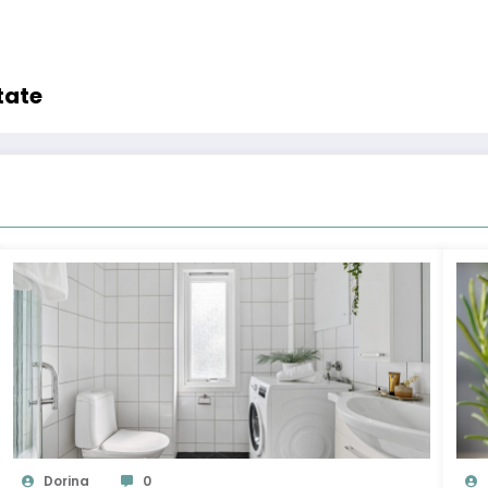
tate
Dorina
0