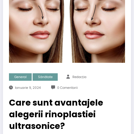
General
Sănătate
Redacția
Ianuarie 9, 2024
0 Comentarii
Care sunt avantajele
alegerii rinoplastiei
ultrasonice?