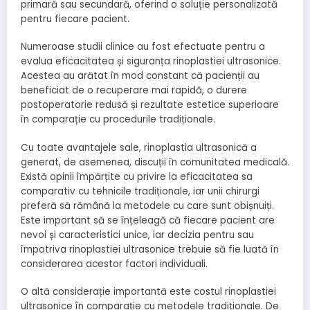
primară sau secundară, oferind o soluție personalizată
pentru fiecare pacient.
Numeroase studii clinice au fost efectuate pentru a
evalua eficacitatea și siguranța rinoplastiei ultrasonice.
Acestea au arătat în mod constant că pacienții au
beneficiat de o recuperare mai rapidă, o durere
postoperatorie redusă și rezultate estetice superioare
în comparație cu procedurile tradiționale.
Cu toate avantajele sale, rinoplastia ultrasonică a
generat, de asemenea, discuții în comunitatea medicală.
Există opinii împărțite cu privire la eficacitatea sa
comparativ cu tehnicile tradiționale, iar unii chirurgi
preferă să rămână la metodele cu care sunt obișnuiți.
Este important să se înțeleagă că fiecare pacient are
nevoi și caracteristici unice, iar decizia pentru sau
împotriva rinoplastiei ultrasonice trebuie să fie luată în
considerarea acestor factori individuali.
O altă considerație importantă este costul rinoplastiei
ultrasonice în comparație cu metodele tradiționale. De