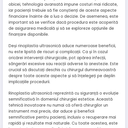
obicei, tehnologia avansată impune costuri mai ridicate,
iar pacienții trebuie să fie conștienți de aceste aspecte
financiare înainte de a lua o decizie. De asemenea, este
important să se verifice dacă procedura este acoperită
de asigurarea medicală și să se exploreze opțiunile de
finanțare disponibile.
Deși rinoplastia ultrasonică aduce numeroase beneficii,
nu este lipsită de riscuri și complicații. Ca și în cazul
oricărei intervenții chirurgicale, pot apărea infecții,
sângerări excesive sau reacții adverse la anestezie. Este
crucial să discutați deschis cu chirurgul dumneavoastră
despre toate aceste aspecte și să înțelegeți pe deplin
implicațiile procedurii.
Rinoplastia ultrasonică reprezintă cu siguranță o evoluție
semnificativă în domeniul chirurgiei estetice. Această
tehnică inovatoare nu numai că oferă chirurgilor un
instrument mai precis, dar aduce și beneficii
semnificative pentru pacienți, inclusiv o recuperare mai
rapidă și rezultate mai naturale. Cu toate acestea, este