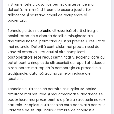
Instrumentele ultrasonice permit o intervenție mai
delicată, minimizând traumele asupra țesuturilor
adiacente și scurtând timpul de recuperare al
pacientului.
Tehnologia de
rinoplastie ultrasonică
oferă chirurgilor
posibilitatea de a aborda detaliile minuțioase ale
anatomiei nazale, permițând ajustări precise și rezultate
mai naturale. Datorită controlului mai precis, riscul de
vânătăi excesive, umflături și alte complicații
postoperatorii este redus semnificativ. Pacienții care au
optat pentru rinoplastia ultrasonică au raportat adesea
o recuperare mai rapidă în comparație cu procedurile
tradiționale, datorită traumatismelor reduse ale
țesuturilor.
Tehnologia ultrasonică permite chirurgilor să obțină
rezultate mai naturale și mai armonioase, deoarece se
poate lucra mai precis pentru a păstra structurile nazale
naturale. Rinoplastia ultrasonică este adecvată pentru o
varietate de situații, inclusiv cazurile de rinoplastie