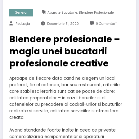
,
General
Aparate Bucatarie
Blendere Profesionale
Redacția
Decembrie 31, 2020
0 Comentarii
Blendere profesionale –
magia unei bucatarii
profesionale creative
Aproape de fiecare data cand ne alegem un local
preferat, fie el cafenea, bar sau restaurant, criteriile
care stabilesc ierarhia sunt cat se poate de clare:
calitatea preparatelor – in cazul barurilor si al
cafenelelor cu precadere al cockail-urilor si bauturilor
realizate si servite, calitatea serviciilor si atmosfera
creata.
Avand standarde foarte inalte in ceea ce priveste
comercializarea echipamentelor si aparaturii