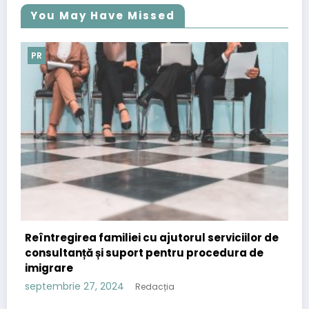
You May Have Missed
PR
ei cu ajutorul serviciilor de
Importanța comunicate
port pentru procedura de
strategia de content 
septembrie 12, 2024
Reda
Redacția