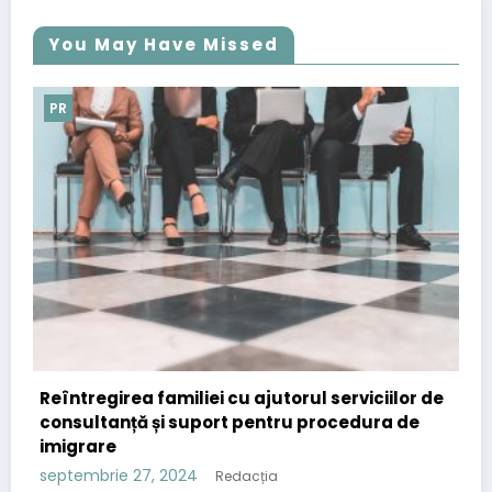
You May Have Missed
PR
ei cu ajutorul serviciilor de
Importanța comunicate
port pentru procedura de
strategia de content 
septembrie 12, 2024
Reda
Redacția