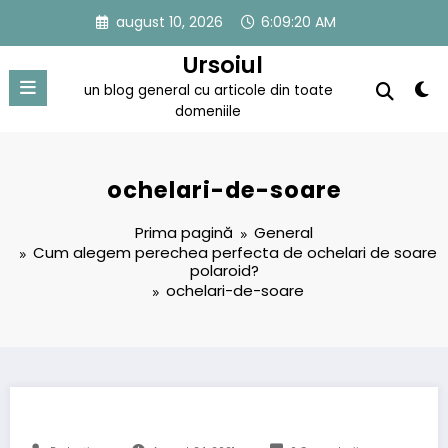
Sari
august 10, 2026
6:09:20 AM
la
conținut
Ursoiul
un blog general cu articole din toate
domeniile
ochelari-de-soare
Prima pagină
General
Cum alegem perechea perfecta de ochelari de soare
polaroid?
ochelari-de-soare