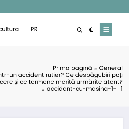
cultura
PR
Prima pagină
General
într-un accident rutier? Ce despăgubiri poți
cere și ce termene merită urmărite atent?
accident-cu-masina-1-_1