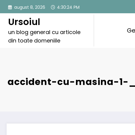
Sari
august 8, 2026
4:30:25 PM
la
conținut
Ursoiul
Ge
un blog general cu articole
din toate domeniile
accident-cu-masina-1-_