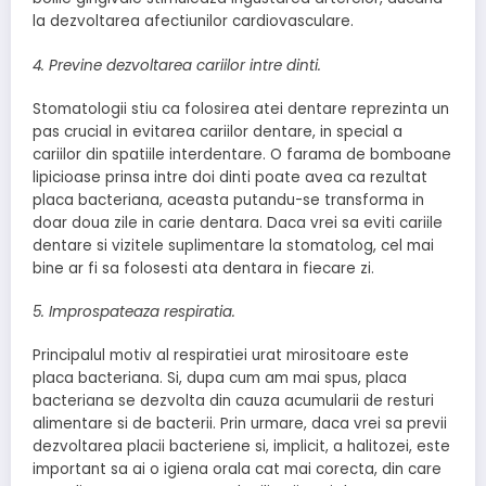
la dezvoltarea afectiunilor cardiovasculare.
4. Previne dezvoltarea cariilor intre dinti.
Stomatologii stiu ca folosirea atei dentare reprezinta un
pas crucial in evitarea cariilor dentare, in special a
cariilor din spatiile interdentare. O farama de bomboane
lipicioase prinsa intre doi dinti poate avea ca rezultat
placa bacteriana, aceasta putandu-se transforma in
doar doua zile in carie dentara. Daca vrei sa eviti cariile
dentare si vizitele suplimentare la stomatolog, cel mai
bine ar fi sa folosesti ata dentara in fiecare zi.
5. Improspateaza respiratia.
Principalul motiv al respiratiei urat mirositoare este
placa bacteriana. Si, dupa cum am mai spus, placa
bacteriana se dezvolta din cauza acumularii de resturi
alimentare si de bacterii. Prin urmare, daca vrei sa previi
dezvoltarea placii bacteriene si, implicit, a halitozei, este
important sa ai o igiena orala cat mai corecta, din care