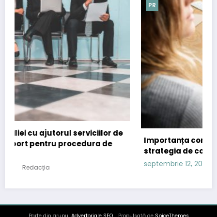
PR
or de
Importanța comunicatelor de presă în
de
strategia de content marketing
septembrie 12, 2024
Redacția
Parte din grupul
Advertoriale SEO
. | Propulsată de
SpiceThemes