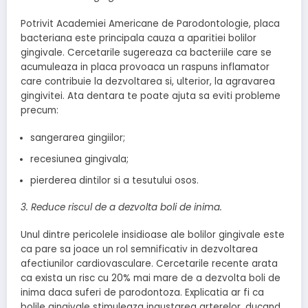
Potrivit Academiei Americane de Parodontologie, placa
bacteriana este principala cauza a aparitiei bolilor
gingivale. Cercetarile sugereaza ca bacteriile care se
acumuleaza in placa provoaca un raspuns inflamator
care contribuie la dezvoltarea si, ulterior, la agravarea
gingivitei. Ata dentara te poate ajuta sa eviti probleme
precum:
sangerarea gingiilor;
recesiunea gingivala;
pierderea dintilor si a tesutului osos.
3. Reduce riscul de a dezvolta boli de inima.
Unul dintre pericolele insidioase ale bolilor gingivale este
ca pare sa joace un rol semnificativ in dezvoltarea
afectiunilor cardiovasculare. Cercetarile recente arata
ca exista un risc cu 20% mai mare de a dezvolta boli de
inima daca suferi de parodontoza. Explicatia ar fi ca
bolile gingivale stimuleaza ingustarea arterelor, ducand