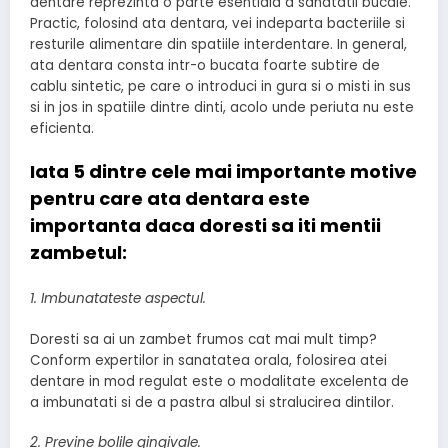
dentare reprezinta o parte esentiala a sanatatii bucale.
Practic, folosind ata dentara, vei indeparta bacteriile si
resturile alimentare din spatiile interdentare. In general,
ata dentara consta intr-o bucata foarte subtire de
cablu sintetic, pe care o introduci in gura si o misti in sus
si in jos in spatiile dintre dinti, acolo unde periuta nu este
eficienta.
​Iata 5 dintre cele mai importante motive
pentru care ata dentara este
importanta daca doresti sa iti mentii
zambetul:
1. Imbunatateste aspectul.
Doresti sa ai un zambet frumos cat mai mult timp?
Conform expertilor in sanatatea orala, folosirea atei
dentare in mod regulat este o modalitate excelenta de
a imbunatati si de a pastra albul si stralucirea dintilor.
2. Previne bolile gingivale.