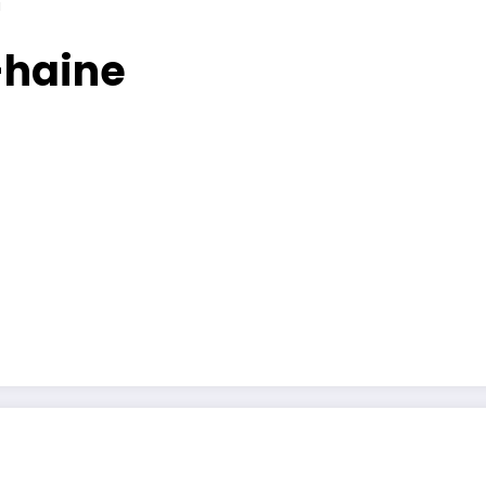
i
-haine