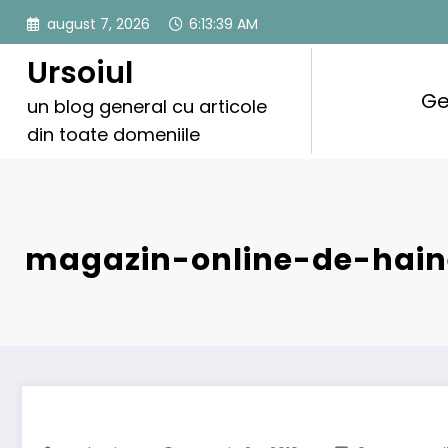
Sari
august 7, 2026
6:13:40 AM
la
conținut
Ursoiul
Ge
un blog general cu articole
din toate domeniile
magazin-online-de-hain