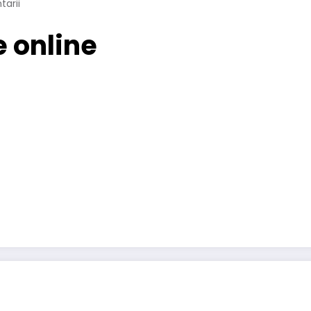
arii
e online