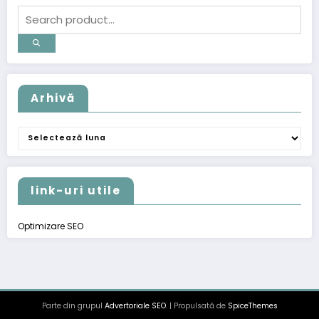
Arhivă
Arhivă
link-uri utile
Optimizare SEO
Parte din grupul
Advertoriale SEO
. | Propulsată de
SpiceThemes