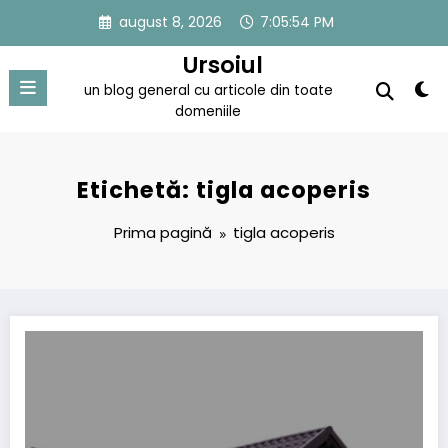
Sari
august 8, 2026
7:05:54 PM
la
conținut
Ursoiul
un blog general cu articole din toate
domeniile
Etichetă: tigla acoperis
Prima pagină
tigla acoperis