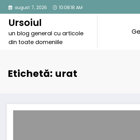
Sari
august 7, 2026
10:08:18 AM
la
conținut
Ursoiul
Ge
un blog general cu articole
din toate domeniile
Etichetă: urat