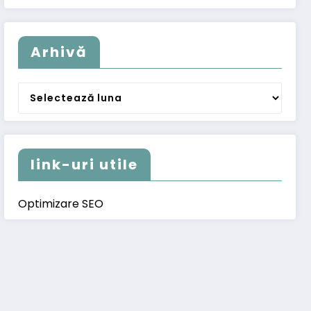
Arhivă
Arhivă
link-uri utile
Optimizare SEO