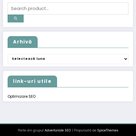
Arhivă
Arhivă
link-uri utile
Optimizare SEO
Parte din grupul
Advertoriale SEO
. | Propulsată de
SpiceThemes