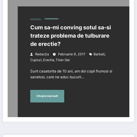
GENERAL
Cum sa-mi conving sotul sa-si
trateze problema de tulburare
de erectie?
,
Redacția
Februarie 9, 2017
Barbati
,
,
Cupluri
Erectie
Titan Gel
Sunt casatorita de 10 ani, am doi copii frumosi si
sanatosi, care ne aduc bucurii…
Citește mai mult