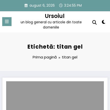
Sari
august 6, 2026
3:24:55 PM
la
conținut
Ursoiul
un blog general cu articole din toate
domeniile
Etichetă: titan gel
Prima pagină
titan gel