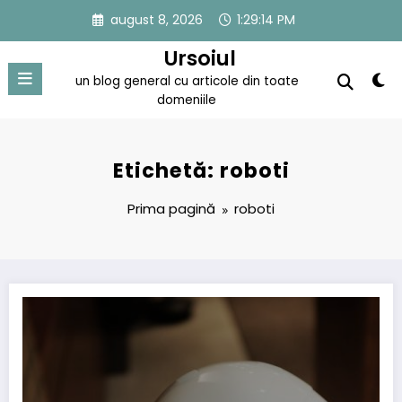
Sari
august 8, 2026
1:29:14 PM
la
conținut
Ursoiul
un blog general cu articole din toate
domeniile
Etichetă: roboti
Prima pagină
roboti