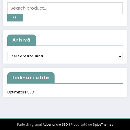
Arhivă
Arhivă
link-uri utile
Optimizare SEO
Parte din grupul
Advertoriale SEO
. | Propulsată de
SpiceThemes