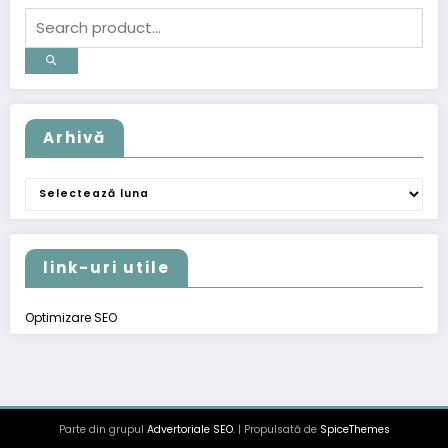
Arhivă
Arhivă
link-uri utile
Optimizare SEO
Parte din grupul
Advertoriale SEO
. | Propulsată de
SpiceThemes