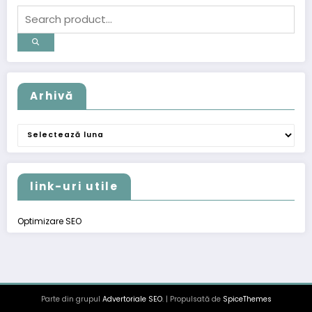
Arhivă
Arhivă
link-uri utile
Optimizare SEO
Parte din grupul
Advertoriale SEO
. | Propulsată de
SpiceThemes