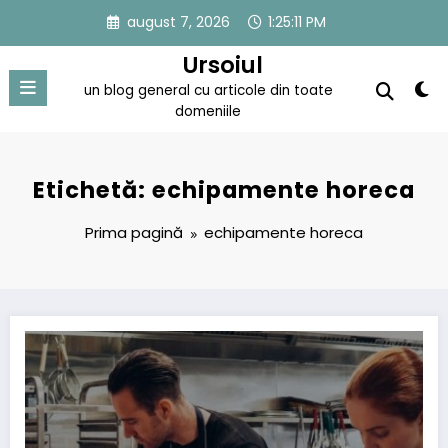
Sari
august 7, 2026
1:25:11 PM
la
conținut
Ursoiul
un blog general cu articole din toate
domeniile
Etichetă: echipamente horeca
Prima pagină
echipamente horeca